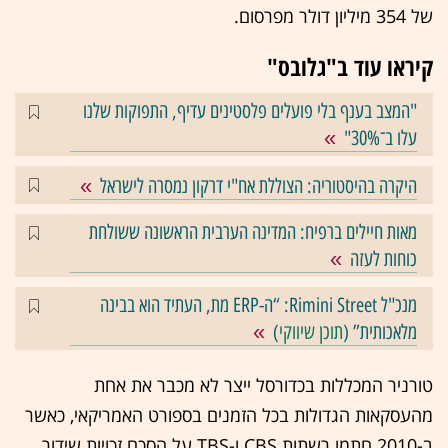
של 354 מיליון דולר מפרסום.
קיראו עוד ב"גלובס"
"המצב בענף בלי פועלים פלסטינים עדיף, התפוקות שלנו
עלו ב־30%"
היקרה בהיסטוריה: הצוללת אח"י דרקון נמסרה לישראל
מאות חיילים ברפיח: המדינה הערבית הראשונה ששולחת
כוחות לעזה
מנכ"ל Rimini Street: “ה-ERP מת, העתיד הוא בבינה
מלאכותית” (
תוכן שיווקי
)
טורניר המכללות בכדורסל ייצר לא מכבר את אחת
מהעסקאות הגדולות בכל הזמנים בספורט האמריקאי, כאשר
ב-2010 חתמו רשתות CBS ו-TBS על הסכם זכויות שידור