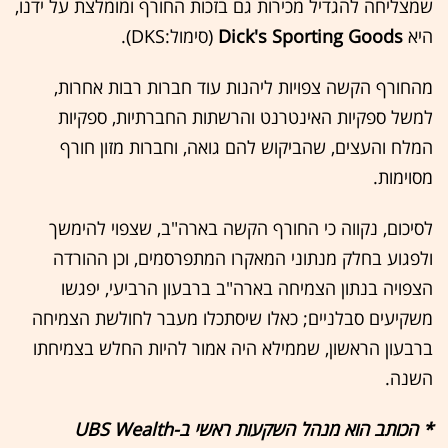
שמצליחה להגדיל מכירות גם בזכות החורף ומומלצת על ידנו,
היא
Dick's Sporting Goods
(סימול:DKS).
מהחורף הקשה צפויות ליהנות עוד חברות רבות אחרות,
למשל ספקיות האינטרנט והרשתות החברתיות, ספקיות
המלח והעצים, שהביקוש להם גואה, וחברות מזון חורף
מסוימות.
לסיכום, נקווה כי החורף הקשה בארה"ב, שצפוי להימשך
ולפגוע בחלק מנתוני המאקרו המתפרסמים, וכן ההורדה
הצפויה בנתון הצמיחה בארה"ב ברבעון הרביעי, יפגשו
משקיעים סבלניים; כאלו שיסתכלו מעבר לחולשת הצמיחה
ברבעון הראשון, שממילא היה אמור להיות החלש בצמיחתו
השנה.
* הכותב הוא מנהל השקעות ראשי ב-UBS Wealth