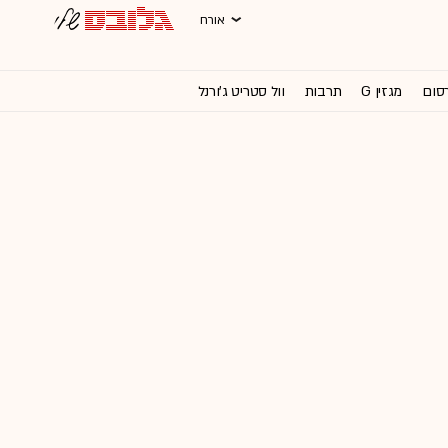
אורח
רסום
מגזין G
תרבות
וול סטריט ג'ורנל