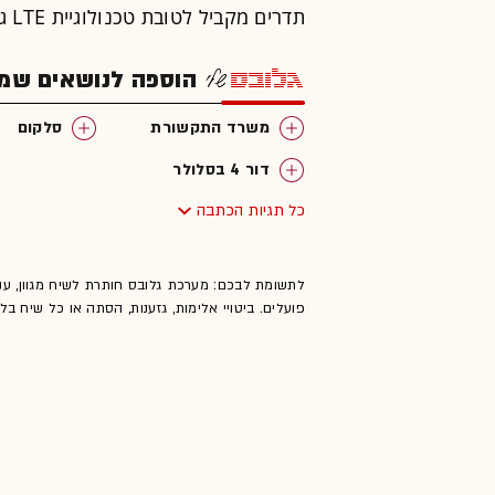
תדרים מקביל לטובת טכנולוגיית LTE גם ברחבי יהודה ושומרון.
הוספה לנושאים שמענ
משרד התקשורת
סלקום
דור 4 בסלולר
כל תגיות הכתבה
לתשומת לבכם: מערכת גלובס חותרת לשיח מגוון, ענ
פועלים. ביטויי אלימות, גזענות, הסתה או כל שיח ב