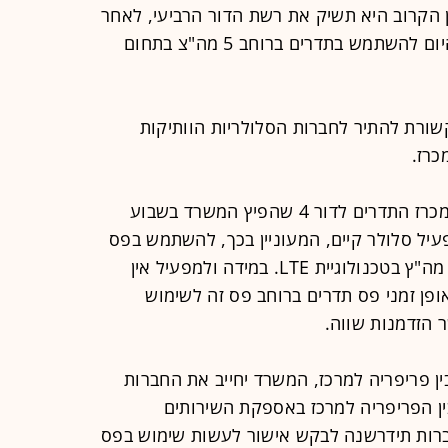
ון הקרוב היא תשיק את רשת הדור הרביעי, לאחר
שקיבלה את אישור משרד התקשורת היום להשתמש בתדרים ברוחב 5 מה"צ בתחום
ורת להתיר לחברות הסלולריות הוותיקות
כרז.
משרד התקשורת מסר אז כי בהמשך למכרז התדרים לדור 4 שהפיץ המשרד בשבוע
ל סלולר קיים, המעוניין בכך, להשתמש בפס
תדרים ברוחב 5 מה"צ בתחום ה-1800 מה"ץ בטכנולוגיית LTE. במידה ולמפעיל אין
ופן זמני פס תדרים ברוחב פס זה לשימוש
 פריפריה למרכז, המשרד יחייב את החברות
ור על יחס השקעה זהה של 1:1 בין הפריפריה למרכז באספקת השירותים
רות תידרשנה לבקש אישור לעשות שימוש בפס