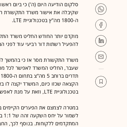
סלקום הודיעה היום (ה') כי ביום ראש
ה-1800 מה"ץ בטכנולוגיית LTE.
מוקדם יותר החודש החליט משרד התקש
להפעיל רשתות דור רביעי עוד לפני המ
שעבר, החליט המשרד לאפשר לכל מפעי
הקצאה שכזו כיום, המשרד יקצה לו בא
בטכנולוגיית LTE, וזאת על מנת לאפשר הזדמנות שווה.
במטרה לצמצם את הפערים הקיימים בין
לשמ
המתקדמים ללקוחות. בנוסף לכך, החב