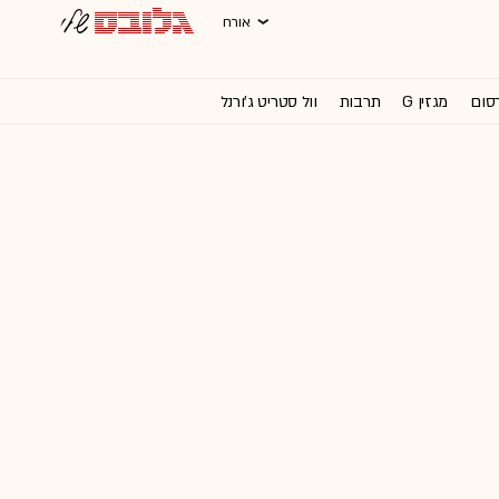
אורח
רסום
מגזין G
תרבות
וול סטריט ג'ורנל