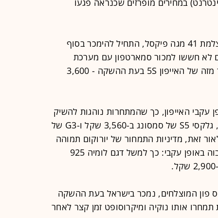
טרנט) במחירים מופרזים שכנראה פגעו
למשל, דגם לומיה 1020 המגיע עם מצלמת 41 מגה פיקסל, התחיל להימכר בסוף
3 שקל. ביורוקום לא חששו למכור סמארטפון עם מערכת
הפעלה לא פופולרית במחיר גבוה יותר מזה של האייפון 5S בעת ההשקה - 3,600
ן עקבי האייפון, כך שהמתחרות נוהגות להשיק
את מכשיריהן במחיר נמוך יותר. למשל, גלקסי S5 של סמסונג ב-3,560 שקל ו-G3 של
קל (לגרסת 16 ג'יגה). לאור זאת, מדיניות התמחור של יורוקום תמוהה
ואף צורמת. החברה נוקטת בתמחור גבוה באופן עקבי: כך למשל דגם לומיה 925
רי הווינדוס פון המוצלחים, נמכר בישראל בעת ההשקה
רית תמחרו אותו נוקיה ומיקרוסופט זמן קצר לאחר