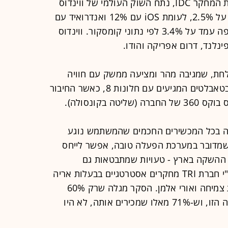
במדינות שונות בעולם. לפי נתוני חברת המחקר IDC, נתח השוק העולמי של ווינדוס
פון עמד בסוף הרבעון השני של 2014 על 2.5%, לעומת iOS עם 12% ואנדרואיד עם
85%. נתח השוק בארה"ב באותה תקופה עמד על 3.4% לפי נתוני קומסקור. ווינדוס
ינלנד, דרום אפריקה והודו.
עלה מוצלחת, שמגיבה מהר ומציעה ממשק עם חוויה
דומה לזו הקיימת במחשבים האישיים ובטאבלטים המגיעים עם חלונות 8, כאשר החיבור
 בקונסולה).
ה בכל המכשירים החכמים שהמשתמש נוגע
 שמדובר במערכת הפעלה טובה, אפשר לייחס
 ההשקה בארץ - טעויות שמתבטאות גם
בתוצאות סקר שבוצע עבור "גלובס" ע"י חברת TRI מחקרים אסטרטגיים בבעלות אריה
רותם, חברת הייעוץ TACK אסטרטגיות צמיחה ואורי אלמן. הסקר מגלה שרק 60%
מהצרכנים מכירים את מערכת ההפעלה הזו, וש-71% מאלו שמכירים אותה, לא היו