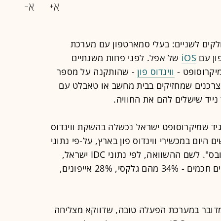
ים לשניים: בעלי סמארטפון עם מערכת
פון עם
iOS
של אפל. לפני פחות משנתיים
יקרוסופט -
ווינדוס פון
- שהותקנה על מספר
צרכנים שמחזיקים בבית מחשב או טאבלט עם
ד שמיקרוסופט ישראל נכשלה בהשקת ווינדוס
 משתמשים היום במכשירי ווינדוס פון בארץ, על-פי נתוני
חברות הסלולר הגדולות שנמסרו ל"גלובס". לשם ההשוואה, לפי נתוני IDC ישראל,
ב-2013 נמכרו בארץ 2.4 מיליון טלפונים חכמים - 34% מהם גלקסי, 28% אייפונים,
מדובר במערכת הפעלה טובה, שדווקא מצליחה