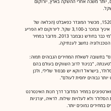
4 שקל. גם היום, יותר משנה אחרי ההשקה בארץ, יורוקום
לאחרונה השיקה יורוקום את הלומיה 1520, מכשיר המוגדר כפאבלט (הכלאה של
סמארטפון וטאבלט) המגיע עם מסך 6 אינץ' ונמכר ב-3,100 שקל. ליורוקום לא הפריע
שמדובר בסמארטפון שיצא לשוק העולמי כבר בחודש נובמבר 2013. מדובר במחיר
הטכנולוגיה נחשב לענתיקה.
ס" בתשובה לשאלת המחירים הגבוהים תמוה:
טענתה, "בניגוד לרוב השווקים בעולם בהם
ולר, בישראל דווקא יש סבסוד שלילי, ולכן
ותר גבוהים יחסית לעולם".
רטפונים במחיר המדובר דרך חנות האינטרנט
סלולר ולא לעלויות שילוח. לראיה, יצרניות
 במחירים נמוכים יותר.