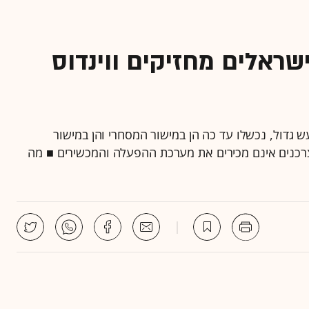
רם: רק 30 אלף ישראלים מחזיקים ווינדוס
הווינדוס פון, שהושקו בישראל בסוף 2012 ברעש גדול, נכשלו עד כה הן במישור המסחרי והן במישור
■ סקר TRI עבור "גלובס" מגלה ש-60% מהצרכנים אינם מכירים את מערכת ההפעלה והמכשירים ■ מה