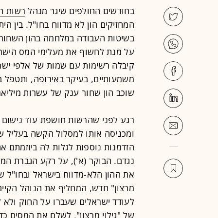
בחודשים החולפים שיגר מנהל
רשות ה
המחזיקים הון לא מדווח בחו"ל. בין הי
בשיטות העבודה במלחמה בהון השחור, 
על מנת לחשוף את מעלימי המס הישרא
קיבלה רשימות עם שמות של אלפי ישר
משמעותיים, בעיקר באירופה, ותטפל ב
שוכב הון שחור ענק של עשרות מיליארד
רגע לפני שהרשות חושפת עוד נישום ש
ומכניסה אותו למסלול הקשה בעליל של
הזדמנות נוספות לגלות לה ביוזמתם את
נגדם. הבוקר (א'), על רקע הגברת המ
את ההון הלא-מדווח בישראל ובחו"ל ש
מרצון" חדש, המחליף את הנוהל הקיים
לעודד ישראלים שעברו על החוק ולא ד
של "גילוי מרצון", לשלם את המסים כדי