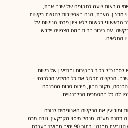
שתי הוראות שעה לתקופה של שנה אחת,
י מרצון. האחת, הנה האפשרות להגשת בקשות
לב הראשוני בקשות ללא ציון פרטי הנישום על
שה. עם בירור חבות המס הצפויה יידרש
ו המלאים.
לסמנכ"ל בכיר לחקירות ומודיעין של רשות
שרה. הבקשה תכלול את כל המידע הרלבנטי -
כנסה, מקור ההון, פירוט סכום ההכנסה
פו לה כל המסמכים הרלבנטיים.
 ומודיעין את הבקשה האנונימית לגורם
ה תחנת מע"מ, מנהל מיסוי מקרקעין, גובה מכס
וכדומה - על-מנת לברר את חבות המס הנובעת ממנה; ובתוך 90 ימים ממועד העברת