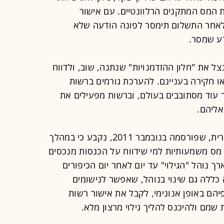
 המס המתקנים הרלוונטיים. עם אישור
לאחר התשלום תימסר לפונה הודעה שלא
דע שמסר.
ל את "חלון ההזדמנויות" שנתנה, שוב, ולדווח
 חקירה בעניינם. להערכת גורמים ברשות
 עוד מסתובבים בעולם, וברשות מפעילים את
אליהם.
נזכיר, כי במסגרת הוראת השעה המקורית, שפורסמה בנובמבר 2011, נקבע כי במהלך
201, יינתנו הקלות מס משמעותיות למי שידווח על הכנסות מנכסים
 נוהל "הגילוי" עד יום לאחר יום הכיפורים
אשר ההארכה כללה גם שינוי בנוהל, שאפשר לנישומים
יהם באופן אנונימי, לקבל את אישור רשות
שמם ולהיכנס להליך גילוי מרצון מלא.