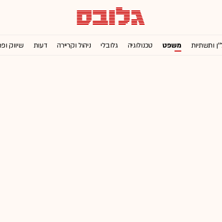
''ן ותשתיות
משפט
טכנולוגיה
גלובלי
ניהול וקריירה
דעות
שיווק ופ