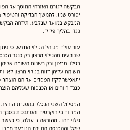
הבקשה לגורם האזרחי המוסך על הפונ
יפורט שמו, להמשך הבדיקה והטיפול ב
המבקש במועד שנקבע, תידחה הבקשה,
נגדו בהליך פלילי.
עוד עולה מנוהל הגילוי החדש, כי נית
שנובעים מהגילוי מרצון רק כנגד הכנסות
בגילוי מרצון ורק בשנות השומה אליהן 
השומה עליהן דווח בגילוי מרצון לא יות
יתאפשר לקזז הפסדים עליהם הוצהר כב
כנגד רווחים או הכנסות שעליהם הוצהר 
המסלול השני הנכלל במסגרת הוראת ה
המדווח ביורוקרטיה והסתבכות בסבך ה
שקל וההכנסה החייבת הנובעת ממנו אינ