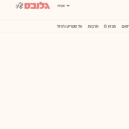
אורח
רסום
מגזין G
תרבות
וול סטריט ג'ורנל