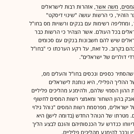
מסים
,
משה אשר
, אזהרות רבות לישראלים
תר הזהיר, כי הרשות עושה "שינוי דיסקט"
ומחליפה רשימות עם בנקים ורשויות מס בחו"ל
לים בכל העולם. אשר הצהיר כי הרשות כבר
אלים שיש להם חשבונות בנקים עם סכומים
הם בקרוב. כל זאת, על רקע הערכתו כי "בחו"ל
י דולרים של ישראלים".
הסתיר כספים ונכסים בחו"ל והעלים מס,
 ההליך הפלילי, היא נותנת לישראלים
 ההון הסמוי שלהם, ולהימנע מהליכים פליליים
אבק בהון השחור ומאמצי רשות המסים לחשוף
ל ישראלים, מפרסמת רשות המסים "נוהל גילוי
. מטרתו של הנוהל החדש (בדומה לישן) היא
יווחו כנדרש על הכנסותיהם והונם לבצע הליך
ן ובכך להימנע מהליכים פליליים.