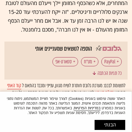
המתחרים, אלא כשהכסף המזומן יילך וייעלם מהעולם לטובת
ארנקים סלולריים ודיגיטליים. "זה ייקח להערכתי עוד 15-20
שנה אז יש לנו הרבה זמן עד אז. אבל אם מחר ייעלם הכסף
המזומן מהעולם - אז אין לנו חברה", מסכם בלומנטל.
הוספה לנושאים שמעניינים אותי
מט"ח
סטארט-אפ
כל תגיות הכתבה
לתשומת לבכם: מערכת גלובס חותרת לשיח מגוון, ענייני ומכבד בהתאם ל
קוד האתי
המופיע
בדו"ח האמון
לפיו אנו פועלים. ביטויי אלימות, גזענות, הסתה או כל שיח
בלתי הולם אחר מסוננים בצורה
אוטומטית
ולא יפורסמו באתר.
האתר עושה שימוש בעוגיות (Cookies) לצורך שיפור חוויית המשתמש, ניתוח נתוני
גלישה והתאמת תכנים אישית. המשך הגלישה באתר מהווה הסכמה לשימוש
בעוגיות כמפורט
במדיניות הפרטיות
. באפשרותך, בכל עת, לשנות את הגדרות
העוגיות בדפדפן. לידיעתך, חסימת עוגיות תשפיע על תפקוד האתר.
הבנתי