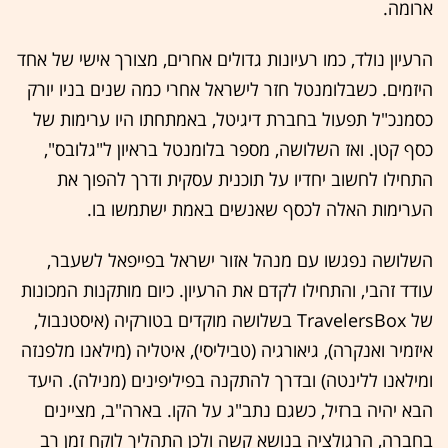
ארומה.
הרעיון נולד, כמו רעיונות גדולים אחרים, מצורך אישי של אחד
היזמים. כשבלומנטל חזר לישראל אחרי כמה שנים בניו יורק
כסמנכ"ל תפעול בחברת דיגיטל, באמתחתו היו ערימות של
כסף קטן. ואז השלושה, מספר בלומנטל בראיון ל"גלובס",
התחילו לחשוב יחדיו על תוכנית עסקית ודרך להפוך את
הערימות האלה לכסף שאנשים באמת ישתמשו בו.
השלושה נפגשו עם מנהל אזור ישראל בפייפאל לשעבר,
עודד זהבי, והתחילו לקדם את הרעיון. כיום מותקנות המכונות
של TravelersBox בשלושה מוקדים בטורקיה (איסטנבול,
איזמיר ואנקרה), גיאורגיה (טביליסי), איטליה (מילאנו מלפנזה
ומילאנו ללינטה) ובדרך להתקנה בפיליפינים (מנילה). היעד
הבא יהיה ברזיל, כשגם נתב"ג על הקו. בארה"ב, מציינים
בחברה, הרגולציה בנושא קשה ולכן התהליך לוקח זמן רב