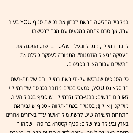
במקביל החליטה הרשת לבחון את רכישת סניף YOU בעיר
ערד, אך טרם פתחה במגעים עם מגה לרכישתו.
לדברי רמי לוי, מנכ"ל ובעל השליטה ברשת, המכנה את
העסקה "ניצול הזדמנות", התמורה לעסקה כוללת את
התשלום עבור הציוד בסניפים.
כל הסניפים שנרכשו על-ידי רשת רמי לוי הם של תת-רשת
הדיסקאונט YOU, וכמעט בכולם מדובר בכניסה של רמי לוי
לאזורים חדשים: בבני-ברק (לרמי לוי יש סניף בגבול העיר,
מול קניון איילון); בסגולה בפתח-תקווה - סניף שיגביר את
התחרות הישירה שיש לרשת מול "אושר עד" באזורים אחרים
בארץ ובעיקר בירושלים; סניף קסטרא בחיפה - שמהווה
כניסה ראשונה לעיר ויצטרף לסניף הרשת בקריות; בנצרת -