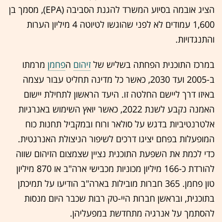
הציג אובמה בסיוע המשרד להגנת הסביבה (EPA), מסמך בן
1,600 עמודים לא לפני שהוגשו לטיוטה 4 מיליון הערות
והתנגדויות.
במרכז התוכנית הפחתה בשליש של
זיהום
ה
פחמן
מרמתו
ב-2005 ועד 2030, כאשר כל מדינה תחליט עבור עצמה
באיזו דרך ליישם החלטה זו. היעד הראשון לתחילת יישום
האמנה נקבע לשנת 2022, כאשר יואץ השימוש באנרגיות
אלטרנטיביות בדגש על סולאר ורוח ובמקביל תחנות כוח
המופעלות בפחם יציגו דרכים לשיפור הניצולת האנרגטית.
כדי לכמת את השפעת התוכנית נציין שצמצום הזיהום שווה
להורדת כ-166 מיליון מכוניות מכבישי ארה"ב או 870 מיליון
טון פחמן. 365 חברות מובילות בארה"ב הודיעו על תמיכתן
בתוכנית, ובראשן חברות היי-טק רבות שכבר היום מנסות
להסתמך על אנרגיה מתחדשת במפעליהן.