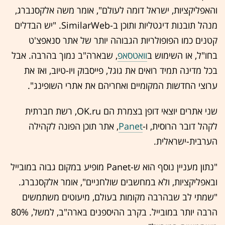
והאפליקציות, ישראל דומה לעולם", אומר משה אלקסנברג,
מנהל תובנות דיגטליות ותוכן ב-SimilarWeb. "יש הבדלים
קטנים כמו הפופולריות הגבוהה יותר של אתר סנאפצ'ט
בחו"ל, או השימוש ב
וואטסאפ
, שבארה"ב נמוך בהרבה. אבל
בכל מדינה תמיד רואים את גוגל, פייסבוק ויו-טיוב, ואז את
ערוצי החדשות המקומיים ואחריהם את אתרי השופינג".
שני אתרים יוצאי דופן בצמרת הם OK.ru, רשת חברתית
לקהל דובר הרוסית, ו-
Panet
, אתר תוכן הפונה לקהילה
הערבית-ישראלית.
"נתון מעניין נוסף הוא ש-Panet מופיע במקום גבוה במובייל
ובאפליקציות, ולא במחשבים שולחניים", אומר אלקסנברג.
"שמתי לב שבהרבה מקומות בעולם, מיעוטים משתמשים
הרבה יותר במובייל. בקרב ההיספנים בארה"ב, למשל, 80%