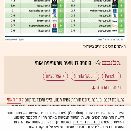
האתרים הכי פופולרים בישראל
הוספה לנושאים שמעניינים אותי
Panet
SimilarWeb
אפליקציות
כל תגיות הכתבה
WhatsApp (וואטסאפ)
עלי אקספרס
לתשומת לבכם: מערכת גלובס חותרת לשיח מגוון, ענייני ומכבד בהתאם ל
קוד האתי
המופיע
בדו"ח האמון
לפיו אנו פועלים. ביטויי אלימות, גזענות, הסתה או כל שיח
בלתי הולם אחר מסוננים בצורה
אוטומטית
ולא יפורסמו באתר.
האתר עושה שימוש בעוגיות (Cookies) לצורך שיפור חוויית המשתמש, ניתוח נתוני
גלישה והתאמת תכנים אישית. המשך הגלישה באתר מהווה הסכמה לשימוש
בעוגיות כמפורט
במדיניות הפרטיות
. באפשרותך, בכל עת, לשנות את הגדרות
העוגיות בדפדפן. לידיעתך, חסימת עוגיות תשפיע על תפקוד האתר.