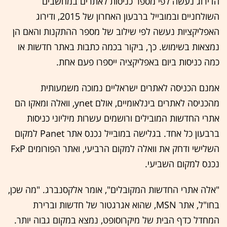
הדירוג נעשה לפי מספר כניסות לאתרים במחשבים
השולחניים ובמובייל ברבעון האחרון של 2015, ודירוג
האפליקציות נעשה לפי שילוב של מספר ההתקנות והאם הן
נמצאות בשימוש. כך, ביקור בכמה כתבות באתר חדשות או
כמה כניסות ביום באפליקציה ייספרו פעם אחת.
אמנם הכניסה לאתרים ישראליים נמוכה משמעותית
מהכניסה לאתרים בינלאומיים, אולם ynet, וואלה ומאקו הם
אתרי החדשות המובילים ורושמים עשרות מיליוני כניסות
ברבעון כל אחד. בגלישה במובייל נכנס אתר Panet למקום
השלישי ודחק את וואלה למקום הרביעי, ואתר הפורומים FxP
נכנס למקום השביעי.
"אלה אתרי החדשות המקובלים", אומר אלקסנברג. "מה שכן,
בחו"ל, אתר MSN, שהוא אגרגטור של חדשות וברירת
המחדל כדף הבית של מיקרוסופט, נמצא במקום גבוה יותר.