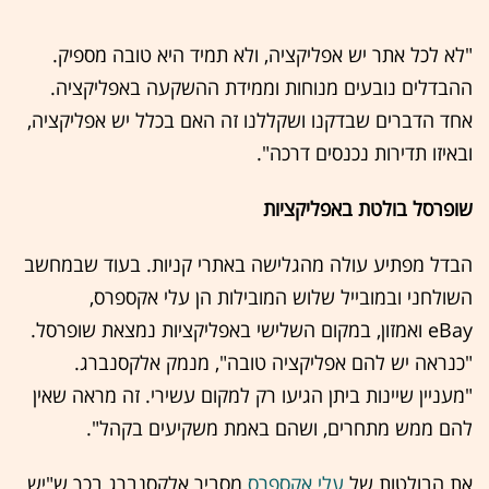
"לא לכל אתר יש אפליקציה, ולא תמיד היא טובה מספיק.
ההבדלים נובעים מנוחות וממידת ההשקעה באפליקציה.
אחד הדברים שבדקנו ושקללנו זה האם בכלל יש אפליקציה,
ובאיזו תדירות נכנסים דרכה".
שופרסל בולטת באפליקציות
הבדל מפתיע עולה מהגלישה באתרי קניות. בעוד שבמחשב
השולחני ובמובייל שלוש המובילות הן עלי אקספרס,
eBay ואמזון, במקום השלישי באפליקציות נמצאת שופרסל.
"כנראה יש להם אפליקציה טובה", מנמק אלקסנברג.
"מעניין שיינות ביתן הגיעו רק למקום עשירי. זה מראה שאין
להם ממש מתחרים, ושהם באמת משקיעים בקהל".
את הבולטות של
עלי אקספרס
מסביר אלקסנברג בכך ש"יש