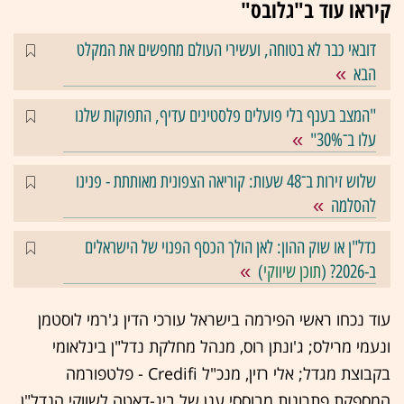
קיראו עוד ב"גלובס"
דובאי כבר לא בטוחה, ועשירי העולם מחפשים את המקלט
הבא
"המצב בענף בלי פועלים פלסטינים עדיף, התפוקות שלנו
עלו ב־30%"
שלוש זירות ב־48 שעות: קוריאה הצפונית מאותתת - פנינו
להסלמה
נדל"ן או שוק ההון: לאן הולך הכסף הפנוי של הישראלים
ב-2026? (
תוכן שיווקי
)
עוד נכחו ראשי הפירמה בישראל עורכי הדין ג'רמי לוסטמן
ונעמי מרילס; ג'ונתן רוס, מנהל מחלקת נדל"ן בינלאומי
בקבוצת מגדל; אלי רזין, מנכ"ל Credifi - פלטפורמה
המספקת פתרונות מבוססי ענן של ביג-דאטה לשווקי הנדל"ן