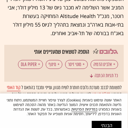
המניב אשר השלימה לא מכבר גיוס של 13 מיליון דולר; אבי
רוטנר, מנכ"ל Altitude Health המחזיקה בעשרות
בתי-אבות בארה"ב ונמצאת בתהליך לגיוס 55 מיליון דולר
באג"ח בבורסה של תל-אביב ואחרים.
הוספה לנושאים שמעניינים אותי
אלביט הדמיה
מוטי זיסר
מינוף
DLA PIPER
כל תגיות הכתבה
לתשומת לבכם: מערכת גלובס חותרת לשיח מגוון, ענייני ומכבד בהתאם ל
קוד האתי
המופיע
בדו"ח האמון
לפיו אנו פועלים. ביטויי אלימות, גזענות, הסתה או כל שיח
בלתי הולם אחר מסוננים בצורה
אוטומטית
ולא יפורסמו באתר.
האתר עושה שימוש בעוגיות (Cookies) לצורך שיפור חוויית המשתמש, ניתוח נתוני
גלישה והתאמת תכנים אישית. המשך הגלישה באתר מהווה הסכמה לשימוש
בעוגיות כמפורט
במדיניות הפרטיות
. באפשרותך, בכל עת, לשנות את הגדרות
העוגיות בדפדפן. לידיעתך, חסימת עוגיות תשפיע על תפקוד האתר.
הבנתי