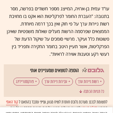
עו"ד עמית בן-ארויה, המייצג מספר חשודים בפרשה, מסר
בתגובה: "העברת החומר לפרקליטות הוא אקט בו מחויבת
רשות ניירות ערך על פי חוק ואין בכך דרמה מיוחדת.
הממצאים שפרסמה הרשות מעלים שאלות משפטיות שאינן
פשוטות כלל ועיקר. מרשיי סומכים על שיקול הדעת של
הפרקליטות, אשר תעיין היטב בחומר החקירה ותפריד בין
רעשי רקע וטענות אווירה לראיות".
הוספה לנושאים שמעניינים אותי
רשות ניירות ערך
עבירות ניירות ערך
פורקסטריידינג
כל תגיות הכתבה
אופציות בינאריות
iTrader
לתשומת לבכם: מערכת גלובס חותרת לשיח מגוון, ענייני ומכבד בהתאם ל
קוד האתי
המופיע
בדו"ח האמון
לפיו אנו פועלים. ביטויי אלימות, גזענות, הסתה או כל שיח