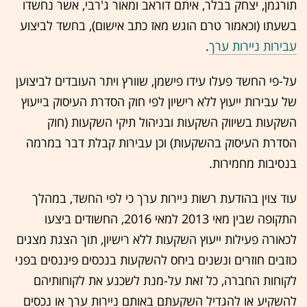
תורגמן, יצחק בבלר, איתם דוראב ומאור ג'רבי, אשר נחשדו
בשעתו (וכאמור טרם הוגש מאז כתב אישום), בחשד לביצוע
עבירות ניירות ערך
.
על-פי החשד פעלו עידו פישמן, שוורץ ויתר העובדים לביצוען
של עבירות ייעוץ ללא רישיון לפי חוק הסדרת העיסוק בייעוץ
השקעות בשיווק השקעות ובניהול תיקי השקעות (חוק
הסדרת העיסוק בהשקעות) וכן עבירות קבלת דבר במרמה
בנסיבות מחמירות.
עוד צוין בהודעת רשות ניירות ערך כי לפי החשד, במהלך
התקופה שבין מאי 2013 למאי 2016, החשודים ביצעו
לכאורה פעילות ייעוץ השקעות ללא רישיון, תוך הצגת מצגים
כוזבים חוזרים ונשנים ביחס להשקעות בנכסים פיננסים בפני
לקוחות החברה, כל זאת על-מנת לשכנע את לקוחותיהם
להשקיע או להגדיל השקעתם באותם ניירות ערך או נכסים