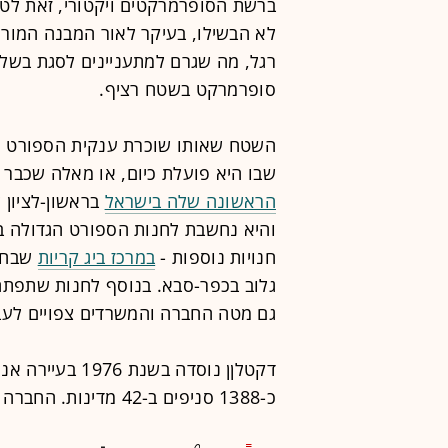
ברשת הסופרמרקטים ויקטורי, זאת לט
לא הבשילו, בעיקר לאור המבנה המור
רגל, מה שגרם למתעניינים לסגת בשלב
סופרמרקט בשטח רציף.
השטח שאותו שוכרת ענקית הספורט ה
שבו היא פועלת כיום, או מאלה שכבר
הראשונה שלה בישראל
והיא נחשבת לחנות הספורט הגדולה ב
חנויות נוספות -
במרכז ביג קריות
שבחיפה בש
גם מטה החברה והמשרדים צפויים לעב
דקטלןן נוסדה בש
כ-1388 סניפים ב-42 מדינות. החברה מונה קרוב ל-85,000 אנשי צוות.