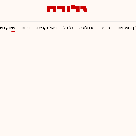
'ן ותשתיות
משפט
טכנולוגיה
גלובלי
ניהול וקריירה
דעות
שיווק ופ