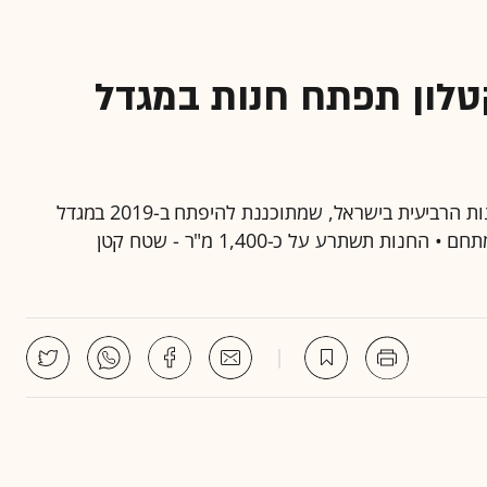
טלון תפתח חנות במגדל
ענקית הספורט הצרפתית חתמה על חוזה להקמת החנות הרביעית בישראל, שמתוכננת להיפתח ב-2019 במגדל
מאייר רוטשילד בלב ת"א, במקום שוק האוכל שפעל במתחם • החנות תשתרע על כ-1,400 מ"ר - שטח קטן