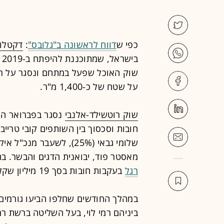
כפי ש
דווח לראשונה ב"גלובס"
:
דקטלון
בישראל, שמתוכננת להיפתח ב-2019 בלב תל-אביב ב
שוק האוכל שפעל במתחם ונסגר על רק
על שטח של כ-1,400 מ"ר.
שוק רוטשילד-אלנבי
נסגר בפברואר הא
מאסטר פוד, יבואנית הדגים והבשר. ב
רגל
בעקבות חובות בסך 19 מיליון שקל שנוצרו מקריסת מתחם האוכל.
במהלך החודשים שחלפו הביעו גורמים 
ביניהם רמי לוי, בעל השליטה ברשת רמ