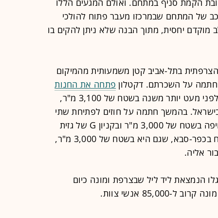
ובת הקמת סניף במתחם. ואולם המגעים הללו
כב של המתחם שבמרכזו מעבר פתוח להולכי
 מוקדם יחסית, מתוך הבנה שלא ניתן להקים בו
צרפתית בתל-אביב קטן משמעותית מהמיקום
 חתמה על השכרתם. דקטלון
פתחה את החנות
בראשון-לציון לפני מעט יותר משנה בשטח של 3,100 מ"ר,
ישראל. בהמשך חתמה על חוזים לפתיחת שתי
טח של 3,000 מ"ר ובקניון
G
של גזית
גלוב בכפר-סבא. בנוסף לחנות שתפתח בכפר-סבא, שגם היא בשטח של 3,000 מ"ר,
ור אליה.
נת 1976 בעיירה אנגלו הנמצאת ליד ליל שבצרפת ומונה כיום