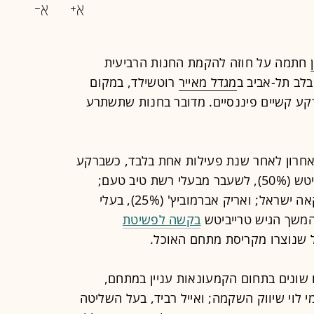
חתמה על חוזה להקמת החנות הרביעית
מגדל מאייר
רוטשילד, במקום
ע קשיים פיננסיים. מדובר בחנות שתשתרע
חרון לאחר שנת פעילות אחת בלבד, כשברקע
חובות וסכסוך בין השותפים קובי טרייביטש (50%), לשעבר מבעלי רשת טיב טעם;
שלומי גבאי (25%), לשעבר מנכ"ל איקאה ישראל; ואריק אברמוביץ' (25%), בעלי
המשך הגיש טרייביטש
בקשה לפשיטת
שונים בתחום הקמעונאות עניין במתחם,
י לוי שיווק השקמה; ואייל רביד, בעל השליטה