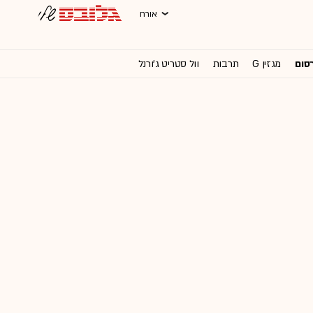
אורח
רסום
מגזין G
תרבות
וול סטריט ג'ורנל