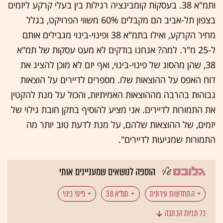
ותמ"א 38. בעסקות קומבינציה רגילות בין בעלי קרקע ליזמים
בצפון תל-אביב הם מקבלים 60% משווי הפרויקט, בגלל
מחיר הקרקע, ואילו בתמ"א 38 ופינוי-בינוי מגבילים אותם
ל-25 מ"ר. למה? אנחנו בודקים לא מעט עסקות של תמ"א
38, שהן מהסוג של פינוי-בינוי, ואף יזם לא מוכן להציג את
דוח האפס על ההוצאות שלו. מספרים לדיירים על הוצאות
גבוהות בהרבה מההוצאות האמיתיות, והכול על מנת להקטין
את התמורות לדיירים. אני מציע להוסיף בתקן חובת גילוי של
יזמים, של ההוצאות שלהם, על מנת לדעת טוב יותר מה
התמורות שמגיעות לדיירים".
הוספה לנושאים שמעניינים אותי
התחדשות עירונית
תמ"א 38
פינוי בינוי
כל תגיות הכתבה
שמאות מקרקעין
יזמות נדל"ן