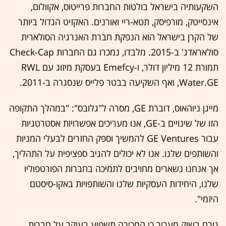
השקעותיה בישראל בולטות החברות פרייטוס, אקוולום,
אינסייטק, מורפיסק, תטא-ריי ואורנים. האקזיט הגדול ביותר
של הקרן בישראל הוא הנפקת חברת האנרגיה הסולארית
סולאראדג' ב-2015. מלבדו, נמכרו גם החברות Check-Cap
תמורת 12 מיליון דולר, ו-Emefcy בעסקת מיזוג עם RWL
Water.GE, ואף השקיעה בבטר פלייס שנסגרה ב-2011.
מייגן ניוהאוס, דוברת GE, מסרה ל"גלובס": "במהלך התקופה
הזו של שינויים ב-GE, אנו מעריכים אפשרויות אסטרטגיות
עבור GE Ventures להמשיך וספק החזרים לבעלי המניות
והשותפים שלנו. אנו לא יכולים להגיב ספציפית על התהליך,
אך אנחנו נשארים מחויבים לתמיכה בחברות הפורטפוליו
שלנו, היחידות העסקיות שלנו והשותפויות באקו-סיסטם
היזמי".
גורם בשוק מעריך כי המכירה תשפיע בעיקר על חברות