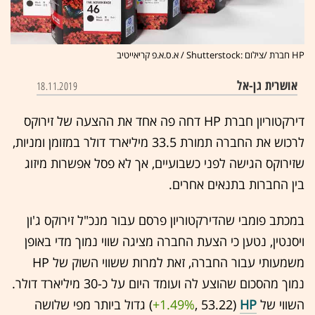
HP חברת /צילום :Shutterstock / א.ס.א.פ קריאייטיב
אושרית גן-אל
18.11.2019
דירקטוריון חברת HP דחה פה אחד את ההצעה של זירוקס
לרכוש את החברה תמורת 33.5 מיליארד דולר במזומן ומניות,
שזירוקס הגישה לפני כשבועיים, אך לא פסל אפשרות מיזוג
בין החברות בתנאים אחרים.
במכתב פומבי שהדירקטוריון פרסם עבור מנכ"ל זירוקס ג'ון
ויסנטין, נטען כי הצעת החברה מציגה שווי נמוך מדי באופן
משמעותי עבור החברה, זאת למרות ששווי השוק של HP
נמוך מהסכום שהוצע לה ועומד היום על כ-30 מיליארד דולר.
השווי של
HP
‏ (53.22 ,‎
+1.49%
‏) גדול ביותר מפי שלושה