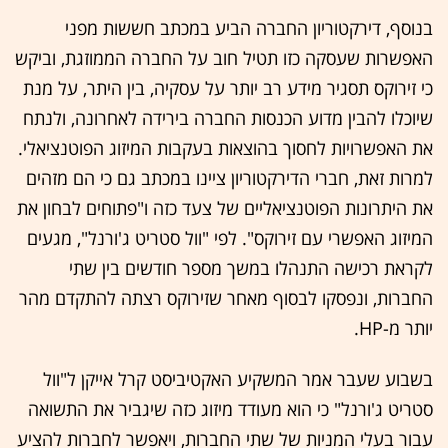
בנוסף, דירקטוריון החברה הביע במכתב חששות מפני
האפשרות שעסקה כזו תטיל חוב על החברה הממוזגת, וביקש
כי זירוקס תסגיר מידע רב יותר על עסקיה, בין היתר, על מנת
שיוכלו להבין מדוע הכנסות החברה בירידה לאחרונה, ולנתח
את האפשרויות לחסוך בהוצאות בעקבות המיזוג הפוטנציאלי.
למרות זאת, חברי הדירקטוריון ציינו במכתב גם כי הם מזהים
את היתרונות הפוטנציאליים של צעד כזה ו"פתוחים לבחון את
המיזוג האפשרי עם זירוקס". לפי "וול סטריט ג'ורנל", מגעים
לקראת רכישה התנהלו במשך מספר חודשים בין שתי
החברות, ונפסקו לבסוף מאחר שזירוקס רצתה להתקדם מהר
יותר מ-HP.
בשבוע שעבר אמר המשקיע האקטיביסט קרל אייקן ל"וול
סטריט ג'ורנל" כי הוא מעודד מיזוג כזה שיגביר את התשואה
עבור בעלי המניות של שתי החברות, ויאפשר לחברות להציע