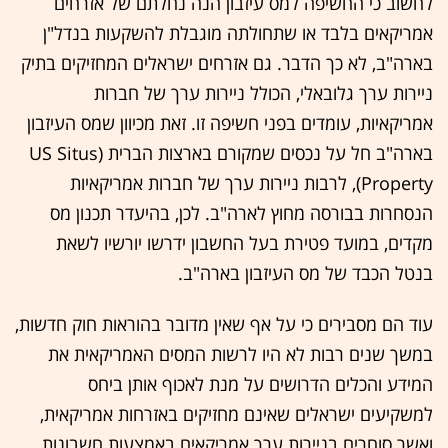
לחשוב כי החשיפה למס עיזבון הנה נחלתם של אזרחים
אמריקאים בלבד או שתחולתה מוגבלת להשקעות בנדל"ן
בארה"ב, לא כך הדבר. גם אזרחים ישראלים המחזיקים בתיק
ניירות ערך גלובאלי, הכולל ניירות ערך של חברות
אמריקאיות, עומדים בפני חשיפה זו. זאת מכיוון שמס העיזבון
בארה"ב חל על נכסים שמקורם בארצות הברית (US Situs
Property), לרבות ניירות ערך של חברות אמריקאיות
הנסחרות בבורסה מחוץ לארה"ב. לכן, בהיעדר תכנון מס
מקדים, במועד פטירת בעל החשבון ידרשו יורשיו לשאת
בנטל הכבד של מס העיזבון בארה"ב.
עוד הם מסבירים כי על אף שאין מדובר בהוראות חוק חדשות,
במשך שנים רבות לא היו לרשות המסים האמריקאית את
המידע והכלים הדרושים על מנת לאכוף אותן ביחס
למשקיעים ישראלים שאינם מחזיקים באזרחות אמריקאית,
ואשר סוחרים בניירות ערך אמריקאים באמצעות חשבונות