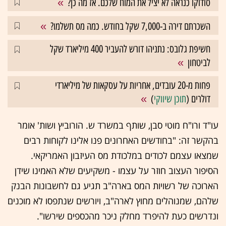
סודוקו כנראה לא יציל את המוח שלכם. אז מה כן?
השכרתם דירה ב-7,000 שקל בחודש. כמה מס תשלמו?
חשיפת גלובס: נתניהו דורש להעביר 400 מיליארד שקל
לביטחון
פחות מ-20 עובדים, אחריות על עסקאות של מיליארדי
דולרים (
תוכן שיווקי
)
עו"ד ורו"ח מוטי סבן, שותף במשרד ש. הורוביץ ושות' אומר
בהקשר זה: "בחודשים האחרונים פנו אלינו לקוחות רבים
שמצאו עצמם לכודים במלכודת מס העיזבון האמריקאי.
הסיפור העצוב חוזר על עצמו - משקיעים שלא האמינו שידן
הארוכה של רשויות המס בארה"ב תגיע גם לחשבונות הבנק
שלהם, שמנוהלים מחוץ לארה"ב, ויורשים שנתפסו לא מוכנים
ונדרשים כעת להיפרד מחלק ניכר מהכספים שירשו".