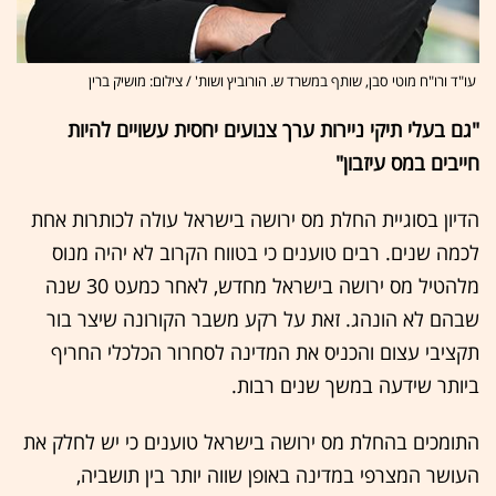
עו"ד ורו"ח מוטי סבן, שותף במשרד ש. הורוביץ ושות' / צילום: מושיק ברין
"גם בעלי תיקי ניירות ערך צנועים יחסית עשויים להיות
חייבים במס עיזבון"
הדיון בסוגיית החלת מס ירושה בישראל עולה לכותרות אחת
לכמה שנים. רבים טוענים כי בטווח הקרוב לא יהיה מנוס
מלהטיל מס ירושה בישראל מחדש, לאחר כמעט 30 שנה
שבהם לא הונהג. זאת על רקע משבר הקורונה שיצר בור
תקציבי עצום והכניס את המדינה לסחרור הכלכלי החריף
ביותר שידעה במשך שנים רבות.
התומכים בהחלת מס ירושה בישראל טוענים כי יש לחלק את
העושר המצרפי במדינה באופן שווה יותר בין תושביה,