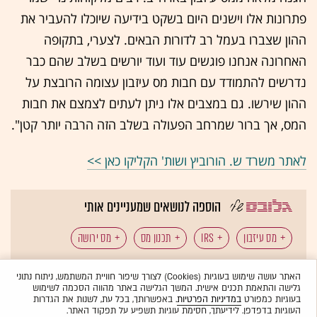
פתרונות אלו וישנים היום בשקט בידיעה שיוכלו להעביר את
ההון שצברו בעמל רב לדורות הבאים. לצערי, בתקופה
האחרונה אנחנו פוגשים עוד ועוד יורשים בשלב שהם כבר
נדרשים להתמודד עם חבות מס עיזבון עצומה הרובצת על
ההון שירשו. גם במצבים אלו ניתן לעתים לצמצם את חבות
המס, אך ברור שמרחב הפעולה בשלב הזה הרבה יותר קטן".
לאתר משרד ש. הורוביץ ושות' הקליקו כאן >>
הוספה לנושאים שמעניינים אותי
מס עיזבון
IRS
תכנון מס
מס ירושה
כל תגיות הכתבה
ש. הורוביץ
האתר עושה שימוש בעוגיות (Cookies) לצורך שיפור חוויית המשתמש, ניתוח נתוני
גלישה והתאמת תכנים אישית. המשך הגלישה באתר מהווה הסכמה לשימוש
בעוגיות כמפורט
במדיניות הפרטיות
. באפשרותך, בכל עת, לשנות את הגדרות
העוגיות בדפדפן. לידיעתך, חסימת עוגיות תשפיע על תפקוד האתר.