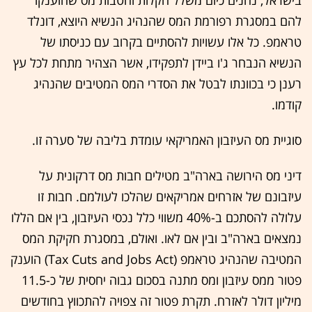
בישראל, נהנים כיום משלל הקלות והטבות מס שהוענקו
להם במסגרת רפורמת המס שהנהיג הנשיא היוצא, דונלד
טראמפ. כל אלו עשויות להסתיים בקרוב עם כניסתו של
הנשיא הנבחר ג'ו ביידן לתפקידו, אשר הצהיר מתחת לכל עץ
רענן כי בכוונתו לבטל את הסדרי המס המטיבים שהנהיג
קודמו.
סוגיית מס העיזבון האמריקאי עומדת בליבה של סערה זו.
דיני מס הירושה בארה"ב מטילים חבות מס דרקונית על
עיזבונם של אזרחים אמריקאים שהלכו לעולמם. חבות זו
עלולה להסתכם ב-40% משווי כלל נכסי העיזבון, בין אם הללו
נמצאים בארה"ב ובין אם לאו. ואולם, במסגרת חקיקת המס
המטיבה שהנהיג טראמפ (Tax Cuts and Jobs Act) הוענק
פטור ממס עיזבון ומס מתנה בסכום גבוה יחסית של כ-11.5
מיליון דולר לאזרח. תקרת פטור זה צפויה להתכווץ בחודשים