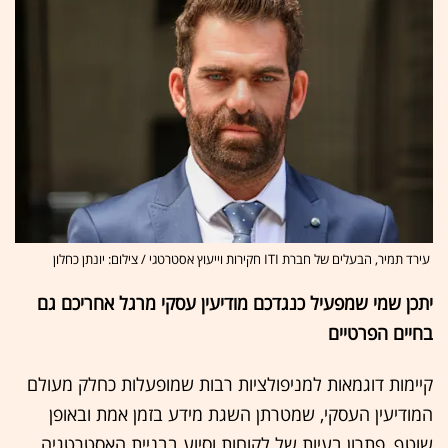
עירד תמיר, הבעלים של חברת ITI חקירות וייעוץ אסטרטגי / צילום: יונתן כחלון
יתכן שמי שמפעיל כנגדכם מודיעין עסקי מרגל אחריכם גם
בחיים הפרטיים
קיימות דוגמאות למניפולציות רבות שמופעלות כחלק מעולם
המודיעין העסקי, שמטרתן השגת מידע בזמן אמת ובאופן
שוטף, פתרון בעיות של לקוחות וסיוע בבניית האסטרטגיה