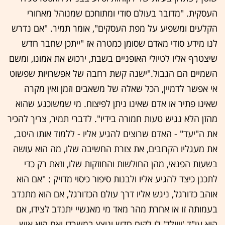
העסקית. "מדובר בעולם סודי ומתוחכם שמנוהל מאחורי
הקלעים ומשפיע על מפת העסקים", אומר תמיר. "אם נדרש
לנו מידע סודי מאדם שסומן כמטרה אז "ייתכן שחבר חדש
שיצטרף אליו לטיולי האופניים בשבת, ירכוש את אמונו, ומשם
השמיים הם הגבול."ישנה קשת רחבה של אפשרויות שפשוט
אי אפשר לדמיין, הכל שאלה של משאבים וזמן ואין מקרה
שאינו פתיר או אדם שאינו ניתן לפיצוח. מי שמשוכנע שהוא
מהזן הלא נגיש טעות חמורה בידיו". לדברי תמיר, צריך להכיר
את ה"יעד" - האדם שרוצים להגיע אליו - ללמוד אותו היטב,
את מעגליו הקרובים, את צורת החשיבה שלו, מה הוא עושה
בשעות הפנאי, מהן החולשות והחוזקות שלו, וזאת רק כדי
לתכנן כיצד להגיע אליו ולבנות סיפור כיסוי מדויק : "אם הוא
אוהב כדורגל, ניגש אליו דרך עולם הכדורגל, אם הוא מתנדב
בעמותה זו או אחרת מהר מאד מי מאנשיי יתנדב לצידו, אם
הוא עו"ד 'ייוולד' לו לקוח חדש ונוצץ במשרדו ואם הוא איש