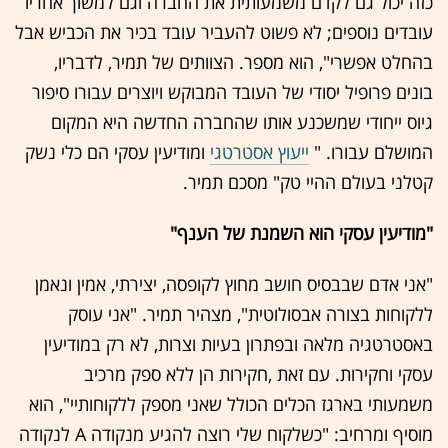
כזה יכול גם לקדם משמעותית את החברה וגם למשוך אחריו
עובדים נוספים; לא פשוט להעביר עובד בכיר את הכביש אבל
בהחלט אפשרי", הוא מספר. הצוותים של תמיר, לדבריו,
בונים פרופיל יסודי של העובד המבוקש ויוצרים עבורו סיפור
גיוס ייחודי שמשכנע אותו שהחברה החדשה היא המקום
המושלם עבורו. "
ייעוץ אסטרטגי
ומודיעין עסקי הם כלי נשק
קטלני בעולם ההיי טק" מסכם תמיר.
"מודיעין עסקי הוא השמנת של הענף"
"אני אדם שבבסיס חושב מחוץ לקופסה, יצירתי, אמין ונאמן
ללקוחות בצורה אבסולוטית", מצהיר תמיר. "אני עוסק
באסטרטגיה מלאה ובפתרון בעיות וצרות, לא רק במודיעין
עסקי וחקירות. עם זאת ,חקירות הן ללא ספק מרכיב
משמעותי בארגז הכלים הכולל שאני מספק ללקוחותיי", הוא
מוסיף ומרחיב: "כשלקוח שלי רוצה להגיע מנקודה A לנקודה