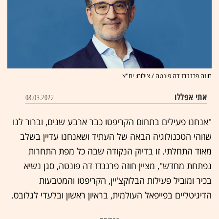
חוזה פרננדז דה פונטה / צילום: יח''צ
אתי אפללו
08.03.2022
"אנחנו פעילים בתחום הקריפטו כבר ארבע שנים, וברור לנו
שזוהי הטכנולוגיה הבאה של העתיד ושאנחנו עדיין בשלב
מאוד התחלתי. זו בדיוק הנקודה שבה כל מפת התחרות
נפתחת מחדש", מציין חוזה פרננדז דה פונטה, סגן נשיא
בכיר ומוביל פעילות הבלוקצ'יין, הקריפטו והמטבעות
הדיגיטליים בפייפאל העולמית, בראיון ראשון ובלעדי לגלובס.