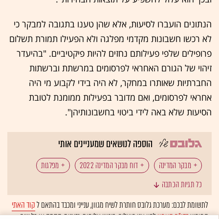
הנתונים הועברו לסיעות, אלא שהן טענו בתגובה למבקר כי
לא רכשו חשבונות מקדמי מפלגה ולא הפעילו תמורת תשלום
פרופילים שלפי פעילותם נחזים להיות פיקטיביים. "בהיעדר
זיהוי של הגורם האחראי לפרסומים במרשתת וברשתות
החברתיות שאותרו במחקר, לא היה בידי לקבוע מי היה
אחראי לפרסומים, ואם מדובר בפעילות ממומנת לטובת
הסיעות שלא באה לידי ביטוי בחשבונותיהן".
הוספה לנושאים שמעניינים אותי
מבקר המדינה
דוח מבקר המדינה 2022
מפלגות
כל תגיות הכתבה
בחירות
הליכוד
מפלגת זהות
לתשומת לבכם: מערכת גלובס חותרת לשיח מגוון, ענייני ומכבד בהתאם ל
קוד האתי
המופיע
בדו"ח האמון
לפיו אנו פועלים. ביטויי אלימות, גזענות, הסתה או כל שיח
בחירות 2020 - מועד ג'
בחירות 2019 - מועד ב'