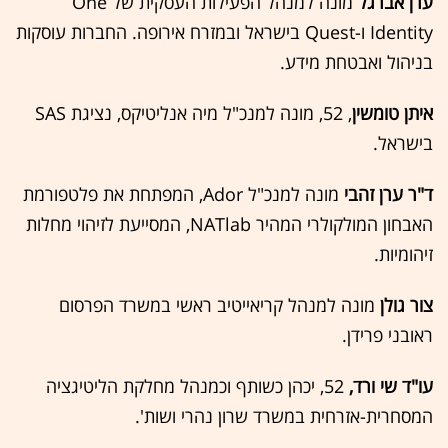
ערן אברגל
מונה למנהל הפעילות העסקית של One
Identity ו-Quest בישראל ובמזרח אירופה. החברות עוסקות
בניהול ואבטחת מידע.
איתן טומשין
, 52, מונה למנכ"ל מיה אנליטיקס, נציגת SAS
בישראל.
ד"ר ערן זהבי
מונה למנכ"ל Ador, המפתחת את פלטפורמת
האבחון המולקולרי המהיר NATlab, המסייעת לזיהוי מחלות
זיהומיות.
צור גולן
מונה למנהל קריאייטיב ראשי במשרד הפרסום
ראובני פרידן.
עו"ד שי ורד,
52, יכהן כשותף וכמנהל מחלקת הליטיגציה
המסחרית-אזרחית במשרד שרון נהרי ושות'.