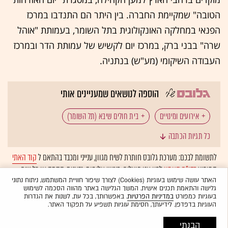
הטובה" שמקיימת החברה. בין היתר הם התנדבו במרכז
הפנאי במחלקה האונקולוגית בתל השומר, בעמותת "אוהל
שרה" בבני ברק, במרכז יום לקשיש של עמותת הדר ובמרכז
העבודה השיקומי (מע"ש) בנתניה.
הוספה לנושאים שמעניינים אותי
אירועים ומינויים
בית חולים שיבא (תל השומר)
כל תגיות הכתבה
ועידת MAD
דל מחשבים (Dell)
לתשומת לבכם: מערכת גלובס חותרת לשיח מגוון, ענייני ומכבד בהתאם ל
קוד האתי
המופיע
בדו"ח האמון
לפיו אנו פועלים. ביטויי אלימות, גזענות, הסתה או כל שיח
טכנולוגיה: סטארט-אפים
בנק הפועלים
בלתי הולם אחר מסוננים בצורה
אוטומטית
ולא יפורסמו באתר.
האתר עושה שימוש בעוגיות (Cookies) לצורך שיפור חוויית המשתמש, ניתוח נתוני
גלישה והתאמת תכנים אישית. המשך הגלישה באתר מהווה הסכמה לשימוש
בעוגיות כמפורט
במדיניות הפרטיות
. באפשרותך, בכל עת, לשנות את הגדרות
העוגיות בדפדפן. לידיעתך, חסימת עוגיות תשפיע על תפקוד האתר.
הבנתי