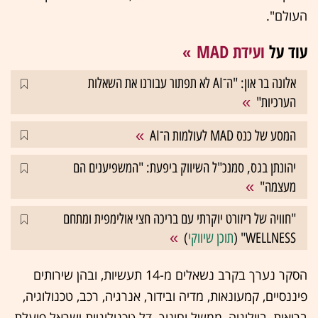
העולם".
עוד על
ועידת MAD
אלונה בר און: "ה־AI לא תפתור עבורנו את השאלות
הערכיות"
המסע של כנס MAD לעולמות ה־AI
יהונתן בגס, סמנכ"ל השיווק ביפעת: "המשפיענים הם
מעצמה"
"חוויה של ריזורט יוקרתי עם בריכה חצי אולימפית ומתחם
WELLNESS" (
תוכן שיווקי
)
הסקר נערך בקרב נשאלים מ-14 תעשיות, ובהן שירותים
פיננסיים, קמעונאות, מדיה ובידור, אנרגיה, רכב, טכנולוגיה,
בריאות, ביולוגיה, ממשל וחינוך. דל טכנולוגיות ישראל פועלת