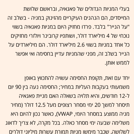
בעלי המניות הגדולים של פאגאיה, ובראשם שלושת
המייסדים, הם הנהנים העיקריים מהזינוק במניה - בשלב זה
"על הנייר" בלבד. פרדו מחזיק היום במניות פאגאיה בשווי
נוכחי של 4 מיליארד דולר, ושותפיו קרובינר ויולזרי מחזיקים
כל אחד במניות בשווי 2.6 מיליארד דולר. הם מיליארדים על
הנייר בשלב זה, מפני שהמניות עדיין בחסימה ואי אפשר
לממש אותן.
יחד עם זאת, תקופת החסימה עשויה להתכווץ באופן
משמעותי בעקבות העליות במחיר; החסימה נעה בין 90 יום
ל-12 חודשים, והיא תלויה בשאלה האם מניית פאגאיה
תיסחר למשך 20 ימי מסחר רצופים מעל 12.5 דולר (מחיר
מניה ממוצע במסחר היומי, VWAP), כאשר נכון להיום היא
משלימה שבעה ימי מסחר כאלה. בכל מקרה, לא צריך לדאוג
לשלושה, שכבר מימשו מניות תמורת עשרות מיליוני דולרים