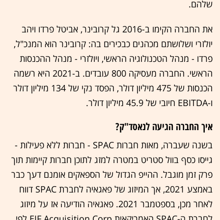
שלהם.
את החברה הקימו ב-2016 גל קרובינר, אביטל פרדו ויהב
יולזרי ושלושתם מכהנים כבכירים בה: קרובינר הוא המנכ"ל,
פרדו - מנהל הטכנולוגיה הראשי, ויולזרי - מנהל ההכנסות
הראשי. החברה מעסיקה 800 עובדים. ב-2021 היא רשמה
הכנסות של 475 מיליון דולר, הפסד נקי של 134 מיליון דולר
ו-EBITDA חיובי של 45.9 מיליון דולר.
איך החברה הגיעה לנאסד"ק?
בשנה שעברה, מאות חברות SPAC - חברות ללא פעילות -
גייסו כסף בוול סטריט במטרה למזג לתוכן חברות קיימות תוך
פרק זמן מוגבל. ההייפ הגדול של הספאקים אומנם דעך כבר
באמצע 2021, אך המיזוג של פאגאיה לחברת SPAC דווח
לאחר מכן, בספטמבר 2021. פאגאיה הודיעה אז על מיזוג
לחברת ה-SPAC האמריקאית EJF Acquisition Corp לפי