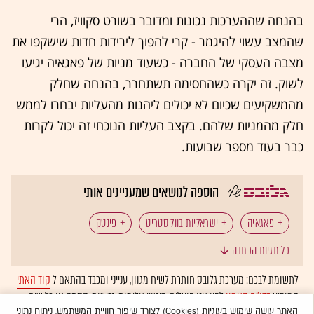
בהנחה שההערכות נכונות ומדובר בשורט סקוויז, הרי
שהמצב עשוי להיגמר - קרי להפוך לירידות חדות שישקפו את
מצבה העסקי של החברה - כשעוד מניות של פאגאיה יגיעו
לשוק. זה יקרה כשהחסימה תשתחרר, בהנחה שחלק
מהמשקיעים שכיום לא יכולים ליהנות מהעליות יבחרו לממש
חלק מהמניות שלהם. בקצב העליות הנוכחי זה יכול לקרות
כבר בעוד מספר שבועות.
הוספה לנושאים שמעניינים אותי
פאגאיה
ישראליות בוול סטריט
פינטק
כל תגיות הכתבה
חברות SPAC
WallStreetBets
שורט
לתשומת לבכם: מערכת גלובס חותרת לשיח מגוון, ענייני ומכבד בהתאם ל
קוד האתי
המופיע
בדו"ח האמון
לפיו אנו פועלים. ביטויי אלימות, גזענות, הסתה או כל שיח
שורטיסטים
בלתי הולם אחר מסוננים בצורה
אוטומטית
ולא יפורסמו באתר.
האתר עושה שימוש בעוגיות (Cookies) לצורך שיפור חוויית המשתמש, ניתוח נתוני