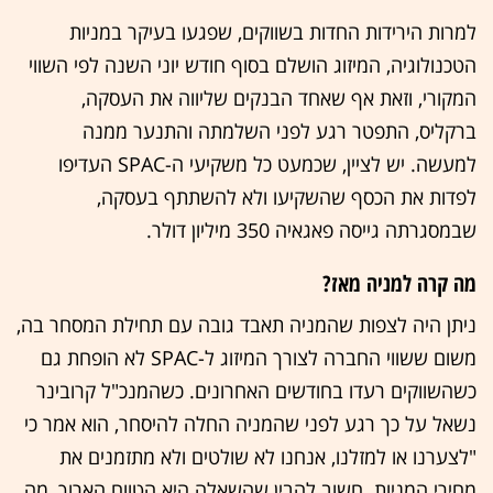
למרות הירידות החדות בשווקים, שפגעו בעיקר במניות
הטכנולוגיה, המיזוג הושלם בסוף חודש יוני השנה לפי השווי
המקורי, וזאת אף שאחד הבנקים שליווה את העסקה,
ברקליס, התפטר רגע לפני השלמתה והתנער ממנה
למעשה. יש לציין, שכמעט כל משקיעי ה-SPAC העדיפו
לפדות את הכסף שהשקיעו ולא להשתתף בעסקה,
שבמסגרתה גייסה פאגאיה 350 מיליון דולר.
מה קרה למניה מאז?
ניתן היה לצפות שהמניה תאבד גובה עם תחילת המסחר בה,
משום ששווי החברה לצורך המיזוג ל-SPAC לא הופחת גם
כשהשווקים רעדו בחודשים האחרונים. כשהמנכ"ל קרובינר
נשאל על כך רגע לפני שהמניה החלה להיסחר, הוא אמר כי
"לצערנו או למזלנו, אנחנו לא שולטים ולא מתזמנים את
מחירי המניות. חשוב להבין שהשאלה היא הטווח הארוך, מה