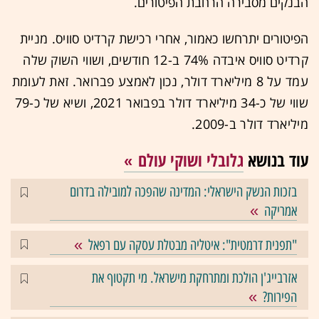
הבנקים מסבירה הרחבת הפיטורים.
הפיטורים יתרחשו
כאמור,
אחרי רכישת קרדיט סוויס. מניית
קרדיט סוויס איבדה 74% ב-12 חודשים, ושווי השוק שלה
עמד על 8 מיליארד דולר, נכון לאמצע פברואר. זאת לעומת
שווי של כ-34 מיליארד דולר בפבואר 2021, ושיא של כ-79
מיליארד דולר ב-2009.
עוד בנושא
גלובלי ושוקי עולם
בזכות הנשק הישראלי: המדינה שהפכה למובילה בדרום
אמריקה
"תפנית דרמטית": איטליה מבטלת עסקה עם רפאל
אזרבייג'ן הולכת ומתרחקת מישראל. מי תקטוף את
הפירות?