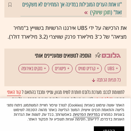
"זו אחת הערים המובילות במדינה אך המחירים לא משקפים
זאת" (
תוכן שיווקי
)
את הרכישה על ידי UBS אירגנו הרשויות בשווייץ ב"מחיר
מציאה" של כ־3 מיליארד פרנק שוויצרי (3.2 מיליארד דולר).
הוספה לנושאים שמעניינים אותי
UBS
קרדיט סוויס
פיטורים
בנקים באירופה
כל תגיות הכתבה
בנקים בשווייץ
לתשומת לבכם: מערכת גלובס חותרת לשיח מגוון, ענייני ומכבד בהתאם ל
קוד האתי
המופיע
בדו"ח האמון
לפיו אנו פועלים. ביטויי אלימות, גזענות, הסתה או כל שיח
בלתי הולם אחר מסוננים בצורה
אוטומטית
ולא יפורסמו באתר.
האתר עושה שימוש בעוגיות (Cookies) לצורך שיפור חוויית המשתמש, ניתוח נתוני
גלישה והתאמת תכנים אישית. המשך הגלישה באתר מהווה הסכמה לשימוש
בעוגיות כמפורט
במדיניות הפרטיות
. באפשרותך, בכל עת, לשנות את הגדרות
העוגיות בדפדפן. לידיעתך, חסימת עוגיות תשפיע על תפקוד האתר.