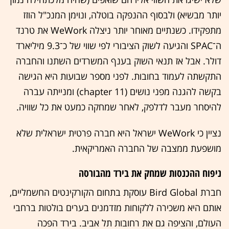
יותר מבשיא) ולבסוף ההנפקה בוטלה, ונוימן המנכ"ל הוזז
מתפקידו. כשנתיים מאוחר יותר ניצלה WeWork את טרנד
ה־SPAC והגיעה לשוק הציבורי לפי שווי של כ־9.3 מיליארד
דולר. אבל אז תנאי השוק בענף המשרדים השתנו והחברה
התקשתה לעמוד בחובות. לפני מספר שבועות היא הגישה
בקשה להגנה מפני נושים (chapter 11) ומנייתה עברה
להיסחר מעבר לדלפק, לאחר שמחקה כמעט את כל שוויה.
נציין כי WeWork ישראל היא חברה פרטית ישראלית שלא
מושפעת ממצבה של החברה האמריקאית.
ניפוח ההכנסות שמחק את בירד מהבורסה
חברת Bird Global עוסקת בתחום הקורקינטים החשמליים,
אותם היא משכירה ללקוחות מזדמנים בערים בולטות ברחבי
העולם, והציפה גם את רחובות תל אביב. בירד הפכה