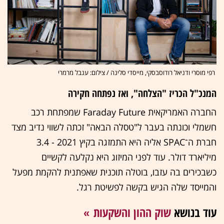
רפי מוסרי ודניאל רודוסבסקי, מייסדי סלינה / צילום: ענבל מרמרי
המנכ"ל הכריז "הצלחה", ואז נפתחה חקירה
החברה האמריקאית Faraday Future שמפתחת רכב
חשמלי וכונתה בעבר ל"טסלה הבאה" זכתה לשווי נדיב מצד
חברת ה־SPAC אליה היא התמזגה בקיץ 2021 - 3.4
מיליארד דולר. עוד לפני המיזוג היא נקלעה לקשיים
כשבכירים בה עזבו, בוטלה תוכנית שאפתנית להקמת מפעל
והמייסד שלה הגיש בקשה לפשיטת רגל.
עוד בנושא
שוק ההון והשקעות