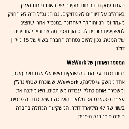
הערת עסק חי בדוחות וחקירה של רשות ניירות הערך
בארה"ב על דיווחים לא מדויקים. גם המנכ"ל הזה לא החזיק
מעמד זמן רב והוחלף לאחרונה במנכ"ל אחר, שהציג
למשקיעים
תוכנית לגיוס הון נוסף, מה שהוביל לעוד ירידה
של המניה. נכון להיום נסחרת החברה בשווי של 15 מי
ליון
דולר.
המסמר האחרון של WeWork
רבות נכתב על החברה שהקים הישראלי אדם נוימן (אגב,
אחד ממשקיעי סלינה). WeWork, ששוכרת שטחי נדל"ן
ומשכירה אותם כחללי עבודה משותפים. היא מיתגה את
עצמה כסטארט־אפ מלהיב והוערכה בשיא, כחברה פרטית,
בשווי של 47 מיליארד דולר. המשקיעה הגדולה בחברה
הייתה סופטבנק היפנית.