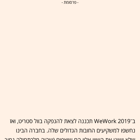
- פרסומת -
ב־2019 WeWork תכננה לצאת להנפקה בוול סטריט, ואז
נחשפו למשקיעים החובות הגדולים שלה. בחברה הבינו
שלא ישיגו את השווי אליו הם שואפים (שהיה מלכתחילה נמוך