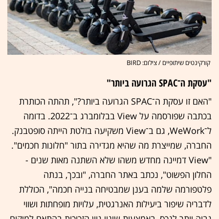
קורקינטים שיתופיים / צילום: BIRD
"עסקת ה־SPAC הגרועה ביותר"
"האם זו עסקת ה־SPAC הגרועה ביותר?", תהתה הכותרת
בכתבה שפורסמה על View בבלומברג ב־2022. בדומה
ל־WeWork, גם ב־View משקיעה בולטת הייתה סופטבנק.
החברה, שמייצרת מה שהיא מגדירה בתור "חלונות חכמים".
"View דמיינה מחדש משהו שלא השתנה מאות שנים -
החלון הפשוט", נכתב באתר החברה, "ובכך, בנתה
פלטפורמה שלמה בענן שמבטיחה בנייה חכמה", הכוללת
לדבריה שיפור ביעילות האנרגטית, עלויות מופחתות ושווי
גבוה יותר לנכס, באמצעות שינוי גוון הזכוכית בהתאם למיקום