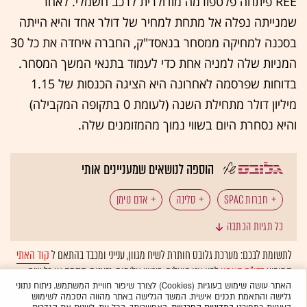
REE פיתחה פלטפורמה מודולרית לרכב חשמלי. לאחר
שמנייתה נפלה אל מתחת למחיר של דולר אחד והיא הייתה
בסכנה למחיקה ממסחר בנאסד"ק, החברה איחדה את כל 30
המניות שלה למניה אחת כדי לעמוד בתנאי המשך המסחר.
בדוחות שפרסמה לאחרונה היא הציגה הכנסות של 1.15
מיליון דולר מתחילת השנה (לעומת 0 בתקופה המקבילה)
והיא נסחרת היום בשווי נמוך מהמזומנים שלה.
הוספה לנושאים שמעניינים אותי
חברות SPAC
סלינה
אדם נוימן
כל תגיות הכתבה
מיזוגים ורכישות
פשיטת רגל
WeWork
לתשומת לבכם: מערכת גלובס חותרת לשיח מגוון, ענייני ומכבד בהתאם ל
קוד האתי
המופיע
בדו"ח האמון
לפיו אנו פועלים. ביטויי אלימות, גזענות, הסתה או כל שיח
וול סטריט
בלתי הולם אחר מסוננים בצורה
אוטומטית
ולא יפורסמו באתר.
האתר עושה שימוש בעוגיות (Cookies) לצורך שיפור חוויית המשתמש, ניתוח נתוני
גלישה והתאמת תכנים אישית. המשך הגלישה באתר מהווה הסכמה לשימוש