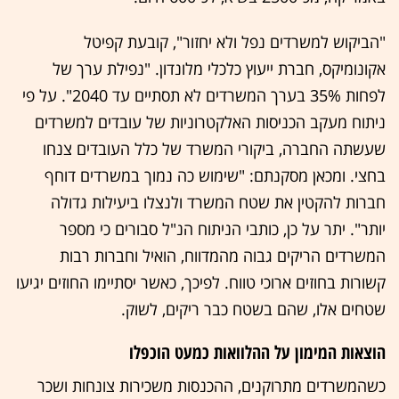
"הביקוש למשרדים נפל ולא יחזור", קובעת קפיטל
אקונומיקס, חברת ייעוץ כלכלי מלונדון. "נפילת ערך של
לפחות 35% בערך המשרדים לא תסתיים עד 2040". על פי
ניתוח מעקב הכניסות האלקטרוניות של עובדים למשרדים
שעשתה החברה, ביקורי המשרד של כלל העובדים צנחו
בחצי. ומכאן מסקנתם: "שימוש כה נמוך במשרדים דוחף
חברות להקטין את שטח המשרד ולנצלו ביעילות גדולה
יותר". יתר על כן, כותבי הניתוח הנ"ל סבורים כי מספר
המשרדים הריקים גבוה מהמדווח, הואיל וחברות רבות
קשורות בחוזים ארוכי טווח. לפיכך, כאשר יסתיימו החוזים יגיעו
שטחים אלו, שהם בשטח כבר ריקים, לשוק.
הוצאות המימון על ההלוואות כמעט הוכפלו
כשהמשרדים מתרוקנים, ההכנסות משכירות צונחות ושכר