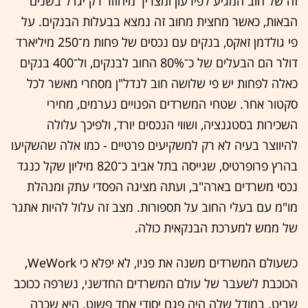
זה של חוב המגיע לפירעון ומצריך מיחזור רק יגדל בשנים
הבאות, כאשר מחצית מחוב זה נמצא בבעלות הבנקים. על
פי גולדמן זאקס, בנקים עם נכסים של פחות מ־250 מיליארד
דולר הם הבעלים של כ־80% החוב לבנקים, ול־400 בנקים
כאלה לפחות יש פי שלושה חוב לנדל"ן מסחרי מאשר לכל
סקטור אחר. שטחי המשרדים הפנויים נערמים, מחירי
השכירות בסטגנציה, ושווי הנכסים יורד, ולפיכך עלולה
להיווצר בעיה לא רק למשקיעים פרטיים - כמו אלה שהשקיעו
בהרץ פרופרטיס, שגייסה בתל אביב כ־820 מיליון שקל כנגד
נכסי משרדים בארה"ב, ועתה מציגה הפסדי עתק ומנהלת
מו"מ עם בעלי החוב על תספורות. מצב זה עלול להיות אתגר
של ממש למערכת הבנקאית כולה.
כשעולם המשרדים משנה את פניו, לא יפלא כי WeWork,
הכוכבת לשעבר של עולם המשרדים החדשני, נשרפה ככוכב
שביט. במודל שלה היה פגם יסודי אחד פשוט. היא שכרה