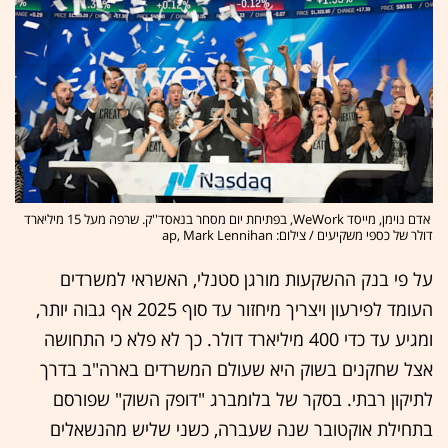
אדם נוימן, מייסד WeWork, בפתיחת יום מסחר בנאסד''ק. שרפה מעל 15 מיליארד
דולר של כספי משקיעים / צילום: ap, Mark Lennihan
על פי בנק ההשקעות מורגן סטנלי, האשראי למשרדים
העומד לפירעון ויצריך מיחזור עד סוף 2025 אף גבוה יותר,
ומגיע עד כדי 400 מיליארד דולר. כך לא פלא כי התחושה
אצל שחקנים בשוק היא שעולם המשרדים בארה"ב בדרך
לתיקון רבתי. בסקר של בלומברג "דופק השוק" שפורסם
בתחילת אוקטובר שנה שעברה, כשני שליש מהנשאלים