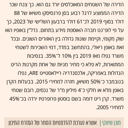
הדירה של השטחים המאוכלסים יורד גם הוא. כך צנח שכר
הדירה הממוצע לרגל רבוע בסן פרנסיסקו משיאו של 88
דולר בסוף 2019 לכ־61 דולר ברבעון השלישי של 2023, כך
על פי לופ־נט חברה האוספת מידע בתחום. נדל"ן באופיו הוא
שוק מקומי, וקיימת שונות גדולה בין האזורים השונים. ובכל
זאת באופן ריאלי, בהתחשב במדד, דמי השכירות לשטחי
משרד נפלו מאז 2019 בין 10% ל־35%. בנסיבות
המתוארות, לא פלא כי מחיר מניות של אחת מקרנות הריט
הגדולות באמריקה, אלכסנדריה ריילאסטייט ARE, נפלו
בנובמבר כ־50% משיאן, חזרה למחירי 2015. בבעלות הקרן
באופן מלא או חלקי כ־4 מיליון מ"ר של נכסים, רובם שטחי
משרד. קרן ריט דומה בשם בוסטון פרופרטיז ירדה בכ־45%
למחירי 2005.
אשרא נערכת להזדמנויות הסחר של המזרח התיכון