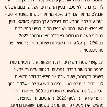
לה. כך נמכר לא מכבר בניין המשרדים השלישי בגובהו בלוס
אנג'לס במחיר הנמוך ב־45% ממחיר רכישתו בשנת 2014 -
וזאת עוד לפני התחשבות בירידת ערך הכסף, כ־30%, בגין
האינפלציה מאז. בממוצע נפלו מחירי בנייני המשרדים
במרכזי הערים הגדולות בארה"ב מאז נובמבר 2022
בכ־26%, כך על פי דו"ח שפרסם שירות המידע למשקיעים
מורנינגסטאר.
הביקוש לשטחי משרדים יורד, ההוצאות עולות ועימם עולה
מספר ההלוואות הבלתי נפרעות. מגמות אלה רק יימשכו
בשנים הקרובות, שעה שכ־150 מיליארד דולר הלוואות
למשרדים יגיעו לפירעון ויצריכו חידוש עד לסוף 2024. בסך
הכל כשליש מההלוואות למשרדים, כ־300 מיליארד דולר,
יגיעו לפירעון עד לסוף 2026. מהמסכום זה, כמחצית
מהאשראי המגיע לפירעון מתרכז בשמונה שווקים גדולים,