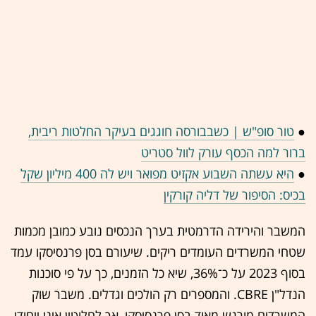
●
טור סופ"ש | כשבבורסה חוגגים בעיקר החלטות ריבית,
ברור למה הכסף עורק לוול סטריט
●
היא עשתה השבוע אקזיט מפואר ויש לה 400 מיליון שקל
בכיס: הסיפור של דליה קורקין
המשבר והירידה הדרמטית בערך הנכסים נובע כמובן מכמות
שטחי המשרדים העומדים ריקים. שיעורם בסן פרנסיסקו עמד
בסוף 2023 על כ־36%, שיא כל הזמנים, כך על פי סוכנות
הנדל"ן CBRE. והמספרים רק הולכים וגדלים. משבר שוק
המשרדים מורגש מאוד בסן פרנסיסקו, אך לחלוטין אינו ייחודי