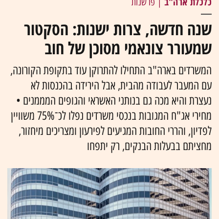
כלכלת ארה"ב
| פרשנות
שנה חדשה, צרות ישנות: הסקטור
שמעורר צונאמי מסוכן של חוב
המשרדים בארה"ב התחילו להתרוקן עוד בתקופת הקורונה,
עם המעבר לעבודה מהבית, אבל הירידה בהכנסות לא
נעצרת והיא מכה גם בנותני האשראי והגופים המממנים •
מחירי אג"ח המגובות בנכסי משרדים נפלו לכ־75% משוויין
לפדיון, והררי החובות המגיעים לפירעון ומצריכים מיחזור,
מחציתם בבעלות הבנקים, רק יתפחו