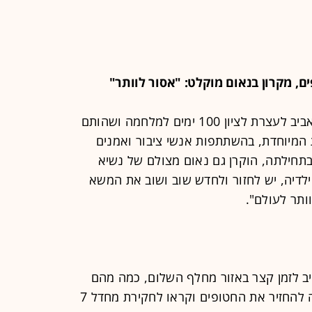
המונים התכנסו בכיכר החטופים בתל אביב לעצרת לציון 100 ימים למלחמה ושהותם
פים. העצרת המיוחדת, בהשתתפות אנשי ציבור ואמנים
עד השעה 7:00 בבוקר. בתחילתה, הוקרן גם נאום מצולם של נשיא
לדיה, יש לחזור ולחדש שוב ושוב את המשא
ותר לעולם".
יב לזמן קצר באזור מחלף השלום, כמה מהם
נעצרו. הם נשאו עימם שלטים בדרישה להחזיר את החטופים וקראו לחקירת מחדל 7