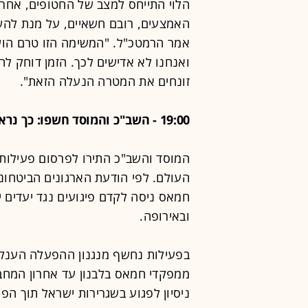
הלוי התייחס למצב של החטופים, אחרי
האמצעים, רובם חשאיים, על מנת להשי
אמר הרמטכ"ל. "המשימה הזו טרם הוש
ואנחנו לא אדישים לכך. הזמן דוחק ל
זונחים את המטרה הנעלה הזאת".
19:00 - השב"כ והמוסד חשפו: כך נראה מנגנון הטרור של חמאס ברחבי העולם
המוסד והשב"כ התירו לפרסום פעילות 
העולם. לפי הודעת הארגונים הביטח
חמאס ניסה לקדם פיגועים נגד יעדים יש
ובאירופה.
בפעילות נחשף מנגנון ההפעלה הענק 
ממפקדי חמאס בלבנון עד אחרון המחב
ניסיון לפגוע בשגרירות ישראל תוך הפ