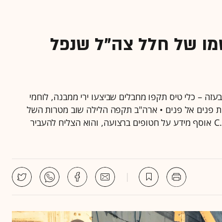
מו של חלל צה"ל שנפל
 בעזה – כלי טיס תקפו מחבלים שביצעו ירי ממבנה, לוחמי
רבות פנים אל פנים • ארה"ב תקפה הלילה שוב מטרות השל
החות'ים בתימן: "נוודא שנגיב אם ימשכו" • דיווח: ה-C.I.A אוסף מידע על חטופים ברצועה, והוא הצליח להעביר