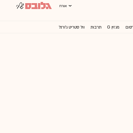
אורח
רסום
מגזין G
תרבות
וול סטריט ג'ורנל