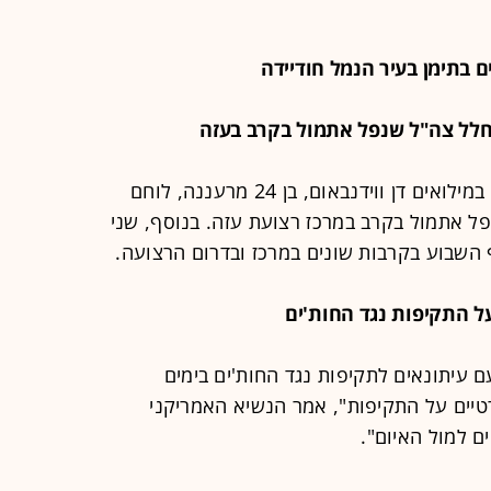
צה"ל התיר לפרסום את שמו של רס"ר במילואים דן ווידנבאום, בן 24 מרעננה, לוחם
50 בחטיבת "יפתח" (11), שנפל אתמול בקרב במרכז רצועת עזה. בנוסף, שני
השבוע בקרבות שונים במרכז ובדרום הרצועה.
ם עיתונאים לתקיפות נגד החות'ים בימים
טיים על התקיפות", אמר הנשיא האמריקני
ם למול האיום".