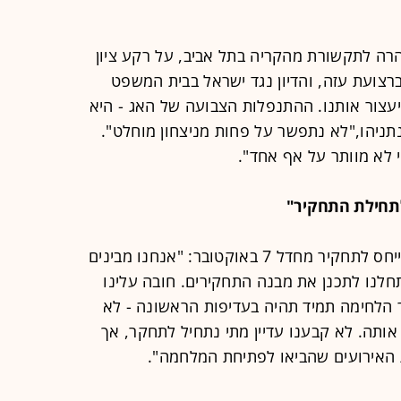
רה לתקשורת מהקריה בתל אביב, על רקע ציון
קתם של 136 חטופים ברצועת עזה, והדיון נגד ישראל בבית המשפט
יעצור אותנו. ההתנפלות הצבועה של האג - היא
נתניהו,"לא נתפשר על פחות מניצחון מוחלט".
 לא מוותר על אף אחד".
הרמטכ"ל הרצי הלוי נשא הצהרה והתייחס לתחקיר מחדל 7 באוקטובר: "אנחנו מבינים
חלנו לתכנן את מבנה התחקירים. חובה עלינו
 הלחימה תמיד תהיה בעדיפות הראשונה - לא
אותה. לא קבענו עדיין מתי נתחיל לתחקר, אך
האירועים שהביאו לפתיחת המלחמה".