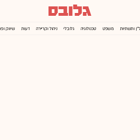
''ן ותשתיות
משפט
טכנולוגיה
גלובלי
ניהול וקריירה
דעות
שיווק ופ