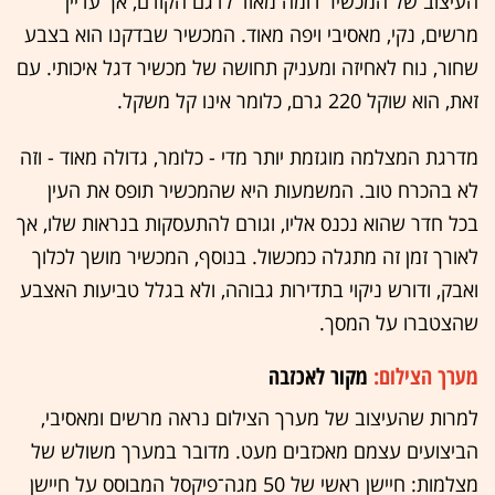
העיצוב של המכשיר דומה מאוד לדגם הקודם, אך עדיין
מרשים, נקי, מאסיבי ויפה מאוד. המכשיר שבדקנו הוא בצבע
שחור, נוח לאחיזה ומעניק תחושה של מכשיר דגל איכותי. עם
זאת, הוא שוקל 220 גרם, כלומר אינו קל משקל.
מדרגת המצלמה מוגזמת יותר מדי - כלומר, גדולה מאוד - וזה
לא בהכרח טוב. המשמעות היא שהמכשיר תופס את העין
בכל חדר שהוא נכנס אליו, וגורם להתעסקות בנראות שלו, אך
לאורך זמן זה מתגלה כמכשול. בנוסף, המכשיר מושך לכלוך
ואבק, ודורש ניקוי בתדירות גבוהה, ולא בגלל טביעות האצבע
שהצטברו על המסך.
מערך הצילום:
מקור לאכזבה
למרות שהעיצוב של מערך הצילום נראה מרשים ומאסיבי,
הביצועים עצמם מאכזבים מעט. מדובר במערך משולש של
מצלמות: חיישן ראשי של 50 מגה־פיקסל המבוסס על חיישן