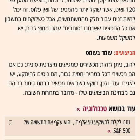
המטען עצמו קטן יחסית. שיאומי, לדוגמה, מציעה מטען של
120 וואט, אשר שוקל יותר מהמטען של וואן פלוס. זה יכול
להיות זניח עבור חלק מהמשתמשים, אבל כשלוקחים בחשבון
את כל החפצים שאנחנו "סוחבים" עמנו מחוץ לבית, יש
למשקל משמעות.
הביצועים:
עומד בעומס
לרוב, ניתן לזהות מכשירים שמגיעים מיצרנית סינית: גם אם
הם מכשירי דגל במחיר יחסית גבוה, הם נוטים להיתקע, יש
לאגים ועוד. ולכן, דווקא כשרואים מכשיר ברמת גימור גבוהה
גם מבחינת הביצועים שלו - מדובר בתחרות חשובה.
עוד בנושא
טכנולוגיה
נתנו לקלוד להשקיע 50 אלף ד', והוא עקף את התשואה של
S&P 500