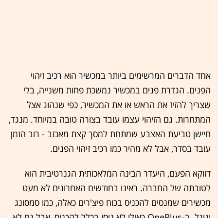
אחד הדברים המרשימים ביותר במכשיר הוא רכיב זיהוי
הפנים. הגדרת פנים במכשיר נמשכת פחות משנייה, בלי
שצריך להזיז את הראש או את המכשיר, כפי שנהוג אצל
המתחרות. גם הזיהוי עצמו עובד בצורה טובה במיוחד. מנגד,
חיישן טביעת האצבע שמתחת למסך קצת מאכזב - רוב הזמן
עובד בסדר, אבל לא מהיר כמו רכיב זיהוי הפנים.
דווקא הפעם, היעדר הבינה המלאכותית הגנרטיבית הוא
לטובתה של החברה. ראינו בחודשים האחרונים לא מעט
מכשירים שמנסים להכניס בכוח פיצ'רים כאלה, כמו סמסונג
וגוגל. ב-OnePlus כאילו לא ניסו בכלל להכניס, אבל גם לא