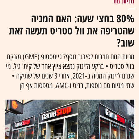
מניות מם
80% בחצי שעה: האם המניה
שהטריפה את וול סטריט תעשה זאת
שוב?
מניות המם חוזרות לסיבוב נוסף? גיימסטופ (GME) מזנקת
בוול סטריט • ברקע הזינוק נמצא ציוץ אחד של קית' גיל, מי
שגרם לזינוק המניה ב-2021, אחרי 3 שנים של שתיקה •
שתי מניות מם נוספות, רדיט ו-AMC, מטפסות אף הן