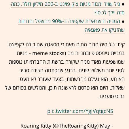
●
גיל שויד ימכור מניות צ'ק פוינט ב-200 מיליון דולר. כמה
מזה יילך לכיסו?
●
המניה הישראלית שקפצה ב-90% מהשפל והדוחות
שהזניקו את פאגאיה
קית' גיל היה הרוח החיה מאחורי הסאגה שהובילה לקפיצה
במניית גיימסטופ ובמניות מם (meme stocks - מניות
שמושפעות מאוד ממה שקורה ברשתות החברתיות) נוספות
לפני יותר משלוש שנים. ברגע שנפתחה חקירה סביב
האירוע, הוא נעלם מהרשתות, בצעד שעורר לא מעט
שאלות. היום הוא פרסם לראשונה תוכן, והגולשים בפורום של
רדיט סוערים.
pic.twitter.com/YgjVqtgcNS
May
- Roaring Kitty (@TheRoaringKitty)