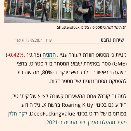
חנות של רשת גיימסטופ / צילום: Shutterstock
שירות גלובס
עודכן: 13.05.2024, 16:49
מניית גיימסטופ חוזרת לעורר עניין.
המניה
(19.15 ,‎
-0.42%
‏)
(GME) טסה בפתיחת שבוע המסחר בוול סטריט. בחצי
השעה הראשונה בלבד היא זינקה ב-80%, מה שהוביל
להפסקת מסחר זמנית של מספר דקות.
למה זה קורה? אחת ההשערות קשורה לציוץ של קית' גיל,
הידוע גם בכינויו Roaring Kitty ברשת X. גיל הידוע
בפורומים של רדיט בכינוי DeepFuckingValue,
לקח חלק
פעיל מהעלת הערך של המניה ב-2021.