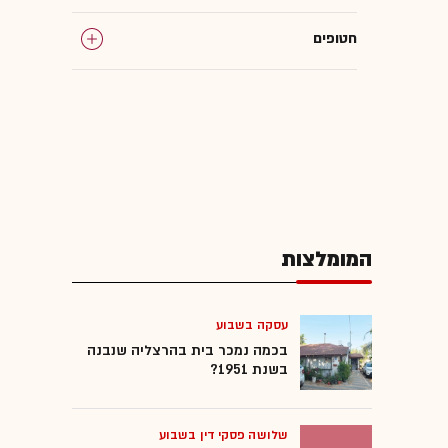
חטופים
צה"ל
לבנון
רצועת עזה
המומלצות
טילים
כטב"מים
עסקה בשבוע
בכמה נמכר בית בהרצליה שנבנה
בשנת 1951?
שלושה פסקי דין בשבוע