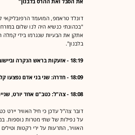
את הסבל ואת ההרס בלבנון"
"בכהונתי כנשיא היה לנו שלום במזרח ה
אתקן את הבעיות שנגרמו בידי קמלה הא
בלבנון".
18:19 - אזעקות בראש הנקרה וביישובים בגליל המערבי
18:09 - חדרה: שני בני אדם נפצעו קל בדרכם למרחב המוגן
18:08 - צה"ל: כטב"ם אחד יורט, שניים אחרים נפלו
דובר צה"ל עדכן כי חיל האוויר יירט כ
על נפילות של שתי מטרות נוספות. במהל
האוויר, התרעות על ירי רקטות וטילים