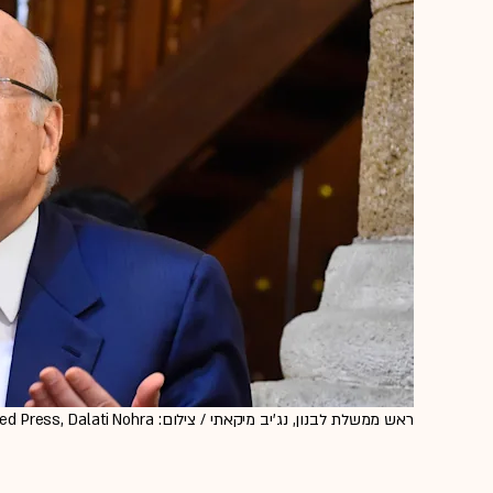
ראש ממשלת לבנון, נג'יב מיקאתי / צילום: Associated Press, Dalati Nohra