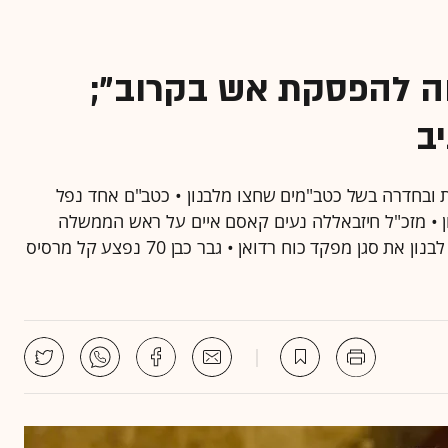
ה להפסקת אש בקרוב";
ב
ות ובחדרה בשל כטב"מים שחצו מלבנון • כטב"ם אחד נפל
ון • מזכ"ל חיזבאללה נעים קאסם איים על ראש הממשלה
נתניהו: "אולי ימות בהתנקשות" • צה"ל: חיסלנו בדרום לבנון את סגן מפקד כוח רדואן • גבר כבן 70 נפצע קל מרסיס