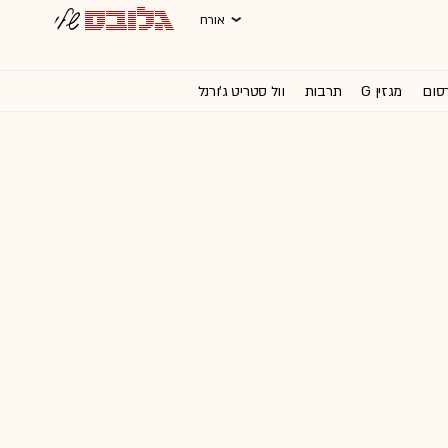
אורח
רסום
מגזין G
תרבות
וול סטריט ג'ורנל