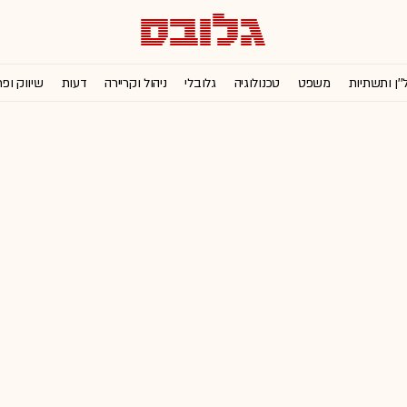
''ן ותשתיות
משפט
טכנולוגיה
גלובלי
ניהול וקריירה
דעות
שיווק ופ