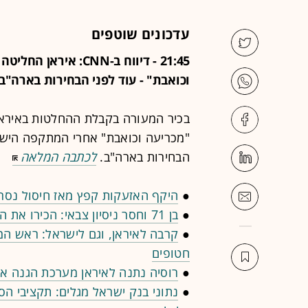
עדכונים שוטפים
21:45 - דיווח ב-CNN
וכואבת" - עוד לפני הבחירות בארה"ב
"מכריעה וכואבת" אחרי המתקפה הישרא
הבחירות בארה"ב.
לכתבה המלאה
●
היקף האזעקות קפץ מאז חיסול נסרא
●
בן 71 וחסר ניסיון צבאי: הכירו את המזכ"ל החדש של חיזבאללה
●
קרבה לאיראן, וגם לישראל: ראש המ
חטופים
●
רוסיה נתנה לאיראן מערכת הגנה או
●
נתוני בנק ישראל מגלים: תקציבי ה