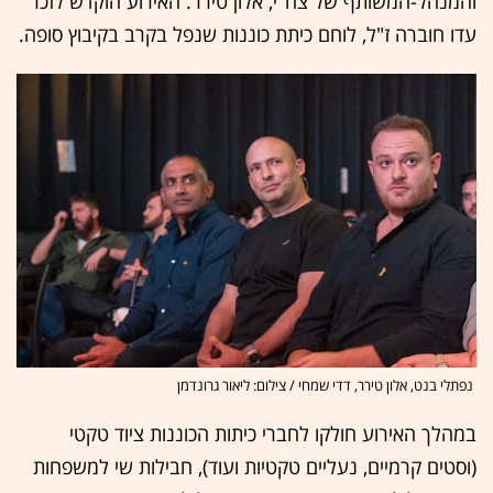
והמנהל-המשותף של צח"י, אלון טירר. האירוע הוקדש לזכר
עדו חוברה ז"ל, לוחם כיתת כוננות שנפל בקרב בקיבוץ סופה.
נפתלי בנט, אלון טירר, דדי שמחי / צילום: ליאור גרונדמן
במהלך האירוע חולקו לחברי כיתות הכוננות ציוד טקטי
(וסטים קרמיים, נעליים טקטיות ועוד), חבילות שי למשפחות