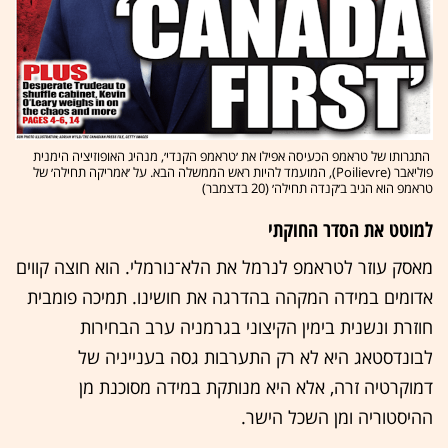
התגרותו של טראמפ הכעיסה אפילו את ׳טראמפ הקנדי׳, מנהיג האופוזיציה הימנית
פוליאבר (Poilievre), המועמד להיות ראש הממשלה הבא. על ׳אמריקה תחילה׳ של
טראמפ הוא הגיב ב׳קנדה תחילה׳ (20 בדצמבר)
למוטט את הסדר החוקתי
מאסק עוזר לטראמפ לנרמל את הלא־נורמלי. הוא חוצה קווים
אדומים במידה המקהה בהדרגה את חושינו. תמיכה פומבית
חוזרת ונשנית בימין הקיצוני בגרמניה ערב הבחירות
לבונדסטאג היא לא רק התערבות גסה בענייניה של
דמוקרטיה זרה, אלא היא מנותקת במידה מסוכנת מן
ההיסטוריה ומן השכל הישר.