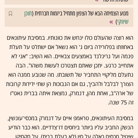
מנוע הצמיחה הבא של הצפון מתחיל ביזמות חברתית (
תוכן
שיווקי
)
הוא רוצה שהעולם כולו ינחש את כוונותיו. במסיבת עיתונאים
באחוזתו בפלורידה ביום ג' הוא נשאל אם ישתלט על תעלת
פנמה ועל גרינלנד באמצעים צבאיים. הוא השיב: "אני לא
אתחייב כרגע. יתכן שאתם תצטרכו לעשות משהו". הבה
נתעלם מליקויי התחביר של תשובתו. מה שנובע ממנה הוא
הצורך לבלבל ולהביך, גם אם הנבוכות הן שתי ידידות קרובות
של ארה"ב, ואחת מהן, דנמרק, נמצאת איתה בברית נאט"ו
זה 75 שנה.
במסיבת העיתונאים, טראמפ איים על דנמרק במכסי־עונשין,
הנשק החביב עליו ביותר ביחסים דו־צדדיים. הוא כבר הודיע
שיטיל מכסים כאלה על סין (לא בעלת ברית), על מקסיקו