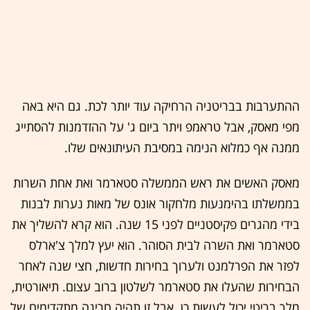
ההתערבות בבריטניה הרחיקה עוד יותר לכת. גם היא באה
מפי מאסק, אבל טראמפ ויתר ביום ג' על ההזדמנות להסתייג
ממנה אף כמלוא הנימה במסיבת העיתונאים שלו.
מאסק האשים את ראש הממשלה סטארמר ואת אחת השרות
בממשלתו בהימנעות מלחקור אונס של מאות נערות לבנות
בידי מהגרים פקיסטניים לפני 15 שנה. הוא קרא להשליך את
סטארמר ואת השרה לבית הסוהר. הוא יעץ למלך צ'ארלס
לפזר את הפרלמנט ולערוך בחירות חדשות, חצי שנה לאחר
הבחירות שהעלו את סטארמר לשלטון ברוב עצום. תיאורטית,
מלך בריטי יכול לעשות כן. אבל זו תהיה חריגה מתקדימים של