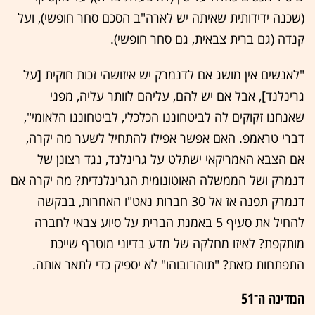
(שכנה ידידותית שאיתה יש לארה"ב הסכם סחר חופשי), ועל
קנדה (גם ברית צבאית, גם סחר חופשי).
"לאנשים אין מושג אם לדנמרק יש איזושהי זכות חוקית [על
גרינלנד], אבל אם יש להם, עליהם לוותר עליה, מפני
שאנחנו זקוקים לה לביטחוננו הכלכלי, לביטחוננו הלאומי",
דברי טראמפ. האם אפשר אפילו להתחיל לשער מה יקרה,
אם הצבא האמריקאי ישתלט על גרינלנד, נגד רצונן של
דנמרק ושל הממשלה האוטונומית הגרינלנדית? מה יקרה אם
דנמרק תפנה אז אל 30 חברות נאט"ו האחרות, בבקשה
להחיל את סעיף 5 באמנת הברית על סיוע צבאי לחברה
מותקפת? לאיזו מחלקה של מדע בדיוני מוטרף שייכת
התפתחות כזאת? "תוהו־ובוהו" לא יספיק כדי לתאר אותה.
המדינה ה־51