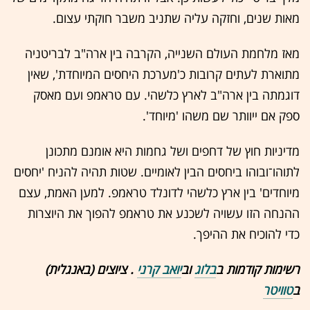
מאות שנים, וחזקה עליה שתניב משבר חוקתי עצום.
מאז מלחמת העולם השנייה, הקרבה בין ארה"ב לבריטניה
מתוארת לעתים קרובות כ'מערכת היחסים המיוחדת', שאין
דוגמתה בין ארה"ב לארץ כלשהי. עם טראמפ ועם מאסק
ספק אם ייוותר שם משהו 'מיוחד'.
מדיניות חוץ של דחפים ושל גחמות היא אומנם מתכונן
לתוהו־ובוהו ביחסים הבין לאומיים. שטות תהיה להניח 'יחסים
מיוחדים' בין ארץ כלשהי לדונלד טראמפ. למען האמת, עצם
ההנחה הזו עשויה לשכנע את טראמפ להפוך את היוצרות
כדי להוכיח את ההיפך.
רשימות קודמות ב
בלוג
וב
יואב קרני
. ציוצים (באנגלית)
ב
טוויטר