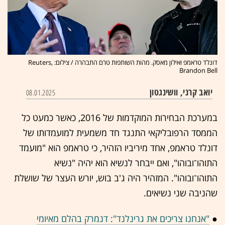
דונלד טראמפ ואילון מאסק. מהות השותפות טרם התבהרה / צילום: Reuters,
Brandon Bell
יואב קרני, וושינגטון
08.01.2025
במערכת הבחירות המוקדמות של 2016, כאשר כמעט כל
הממסד הרפובליקאי התנגד חד משמעית למועמדותו של
דונלד טראמפ, אחד מיריביו הזהיר, כי טראמפ הוא "מועמד
התוהו־ובוהו", ואם ייבחר לנשיא הוא יהיה "נשיא
התוהו־ובוהו". המזהיר היה ג'ב בוש, יורש העצר של שושלת
שהניבה שני נשיאים.
●
"אנחנו צריכים את גרינלנד": דנמרק בהלם מאיומי