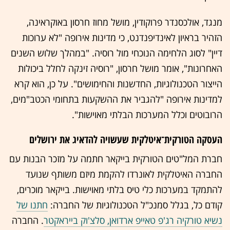
מנגד, אולכסנדר פרוקודין, מושל מחוז חרסון באוקראינה,
הזהיר בראיון לאינדיפנדנט, כי מדינות אירופה "לא ערוכות
דיין" לסוג הלחימה הנוכחי מול רוסיה. "במהלך שלוש השנים
האחרונות", אומר מושל חרסון, "רוסיה זינקה לחלל ביכולות
הייצור הטכנולוגיות, החדשנות והחימושים". על כן, הוא קרא
למדינות אירופה "להגביר את ההשקעות בתחומי הכטב"מים,
הרובוטים וכלל המערכות הבלתי מאוישות".
העסקה הטורקית־איטלקית שעשויה להדאיג את ירושלים
חברת המל"טים הטורקית בייקאר חתמה על מזכר הבנות עם
החברה האיטלקית לאונרדו להקמת מיזם משותף שנועד
להתמקד במערכות כלי טיס בלתי מאוישות. בייקאר מוכרים,
קודם כל, בגלל סמנכ"ל הטכנולוגיות של החברה:
חתנו של
נשיא טורקיה רג'פ טאייפ ארדואן, סלצ'וק בייראקטר
. החברה