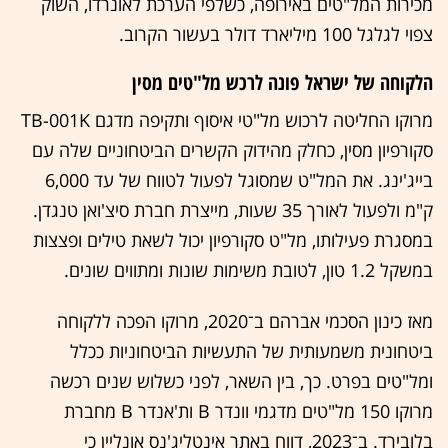
מכירות המל"טים באירופה, כשלפי הערכת לאונרדו, השוק
צפוי לגלגל 100 מיליארד דולר בעשור הקרוב.
הלקוחה של ישראל פונה לרכש מל"טים מסין
מרוקו החליטה לרכוש מל"טי איסוף ותקיפה מדגם
TB-001K
סקורפיון מסין, כחלק מהידוק הקשרים הביטחוניים שלה עם
בייג'ינג. את המל"ט שמסוגל לפעול לטווח של עד 6,000
ק"מ ולפעול לאורך 35 שעות, מייצרת חברת סיצ'ואן טנגדן.
במסגרת פעילותו, מל"ט סקורפיון יכול לשאת טילים ופצצות
במשקל 1.2 טון, לטובת משימות שונות ומתווים שונים.
מאז כינון הסכמי אברהם ב־2020, מרוקו הפכה ללקוחה
ביטחונית משמעותית של התעשיות הביטחוניות ככלל
ומל"טים בפרט. כך, בין השאר, לפני כשלוש שנים רכשה
מרוקו 150 מל"טים מדגמי וונדר
B
ות'אנדר
B
מחברת
בלובירד. ב־2023, דווח באתר אינטליג'נס אונליין כי