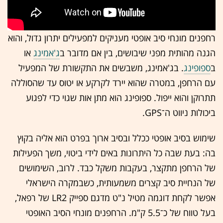
רחפנים מונחי סיב אופטי מעניקים למפעילים יתרון גדול, והוא
הגנה מהותית מפני שיבושים, בין אם מדובר ב
ג'אמינג
או
ב
ספופינג
. בג'אמינג, משבשים את התקשורת של המפעיל
עם הרחפן, במטרה שהוא יירד לקרקע או יטוס עד שהסוללה
תתרוקן והוא ייפול. ספופינג הוא מתן אות שגוי כדי לפגוע
ביכולות ניווט ה־GPS.
שימוש בסיב אופטי ככלל ובסיב ארוך בפרט הוא אליה בקוץ
בה: בעת שבה כל היתרונות באים לידי ביטוי, משך הפעילות
של הרחפן מתקצר, בעקבות משקל כבד. לרוב, השימושים
של הנחיית סיב קצרים משמעותית, כשבמקרה הישראלי
אפשר לקחת דוגמה מטיל נ"ט מדגם ספייק LR2 של רפאל,
בעל טווח של כ־5.5 ק"מ. הרחפנים מונחי הסיב האופטי