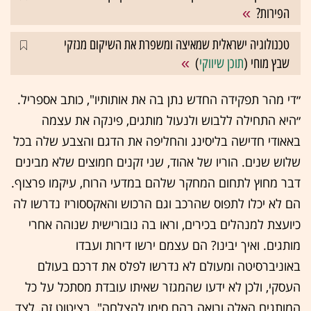
הפירות?
טכנולוגיה ישראלית שמאיצה ומשפרת את השיקום מנזקי
שבץ מוחי (
תוכן שיווקי
)
״די מהר תפקידה החדש נתן בה את אותותיו", כותב אספריל.
״היא התחילה ללבוש ולנעול מותגים, פינקה את עצמה
באאודי חדישה בליסינג והחליפה את הדגם והצבע שלה בכל
שלוש שנים. הוריו של אהוד, שני זקנים חמוצים שלא מבינים
דבר מחוץ לתחום המחקר שלהם במדעי הרוח, עיקמו פרצוף.
הם לא יכלו לתפוס שהרכב וגם הרכוש והאקססוריז נדרשו לה
כיועצת למנהלים בכירים, וראו בה נובורישית שנוהה אחרי
מותגים. ואיך יבינו? הם עצמם ירשו דירות ועבדו
באוניברסיטה ומעולם לא נדרשו לפלס את דרכם בעולם
העסקי, ולכן לא ידעו שהמגזר שאיתו עובדת מסתכל על כל
המותגים האלה ורואה בהם סימן להצלחה". בציטוט זה, לצד