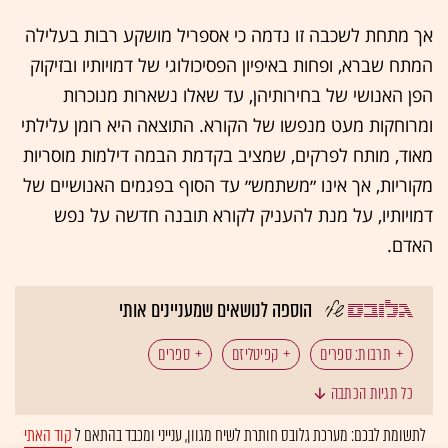
אך מתחת לשכבה זו נדמה כי אספריל מושקע רבות בעלילה
המתח שברא, ופחות באיפיון הפסיכולוגי של דמויותיו ובזיקוק
הפן האנושי של בחירותיהן, עד שאלו נשארות מנוכרות
ומרוחקות מעט מנפשו של הקורא. התוצאה היא רומן עלילתי
מאוד, מותח לפרקים, שמציב בקדמת הבמה דילמות מוסריות
מקוריות, אך אינו ״משתמש״ עד הסוף בפגמים האנושיים של
דמויותיו, על מנת להעניק לקורא תובנה חדשה על נפש
האדם.
הוספה לנושאים שמעניינים אותי
תרבות: ספרים
קפיטליזם
ספרים
כל תגיות הכתבה
ביקורת ספרים
לתשומת לבכם: מערכת גלובס חותרת לשיח מגוון, ענייני ומכבד בהתאם ל
קוד האתי