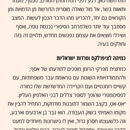
התרחשה כאן, רגע לפני המלחמה) המורכב מכסף, מעמד
ותאוות בשר, אל מול שאלה מוסרית הדורשת מן הדמויות ומן
הקוראים גם יחד, להכריע מהו הדבר הנכון לעשות. המצב
מסתבך עוד יותר כשלמרחב הסיפורי נכנסת גופה, ואסף
ושירלי מוצאים את עצמם נפגשים מחדש, תלויים זה בזה
וחולקים בעיה.
כמיהה לציפרלקס וטרדות ישראליות
כמחצית מפרקי הרומן מופנים לתודעתו של אסף,
ולהתמודדויותיו השונות עם טראומת עבר משפחתיות, עם
קשיים רומנטיים ועם הקריירה המדשדשת שלו כמורה
לפסיכומטרי שהופך לסופר צללים לבני האלפיון העליון.
״אט-אט, בקצב השמור לתובנות מודחקות, התחיל להבין את
מקומו האמיתי בשוק העבודה. הוא גבר בן ארבעים וארבע,
וזה כלשעצמו חסרון גדול, ואין לו כישרונות מיוחדים למעט
הדבר שעשה״. אספריל מיטיב לעבור, בגוף שלישי ובקול