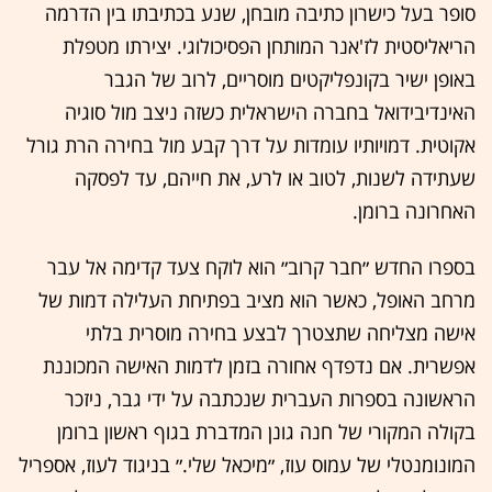
סופר בעל כישרון כתיבה מובחן, שנע בכתיבתו בין הדרמה
הריאליסטית לז'אנר המותחן הפסיכולוגי. יצירתו מטפלת
באופן ישיר בקונפליקטים מוסריים, לרוב של הגבר
האינדיבידואל בחברה הישראלית כשזה ניצב מול סוגיה
אקוטית. דמויותיו עומדות על דרך קבע מול בחירה הרת גורל
שעתידה לשנות, לטוב או לרע, את חייהם, עד לפסקה
האחרונה ברומן.
בספרו החדש ״חבר קרוב״ הוא לוקח צעד קדימה אל עבר
מרחב האופל, כאשר הוא מציב בפתיחת העלילה דמות של
אישה מצליחה שתצטרך לבצע בחירה מוסרית בלתי
אפשרית. אם נדפדף אחורה בזמן לדמות האישה המכוננת
הראשונה בספרות העברית שנכתבה על ידי גבר, ניזכר
בקולה המקורי של חנה גונן המדברת בגוף ראשון ברומן
המונומנטלי של עמוס עוז, ״מיכאל שלי.״ בניגוד לעוז, אספריל