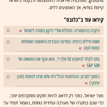
ground.
מוטיבציה איראנית להתעצמות ולנקמה בישראל
קיימת בוודאי, אך האמצעים דלים
.
קיראו עוד ב"גלובס"
היקרה בהיסטוריה: הצוללת אח"י דרקון נמסרה לישראל
מאות חיילים ברפיח: המדינה הערבית הראשונה ששולחת
כוחות לעזה
נתנו לקלוד להשקיע 50 אלף ד', והוא עקף את התשואה של
S&P 500
בסמוך לסביון: ההזדמנות הנדל"נית שלא תרצו לפספס (
תוכן
שיווקי
)
‏מצד ישראל, נותר רק לדאוג להיות חזקים ומתקדמים יותר,
כדי שגם במקרה של מערכה עתידית נוספת, נשמור תמיד על