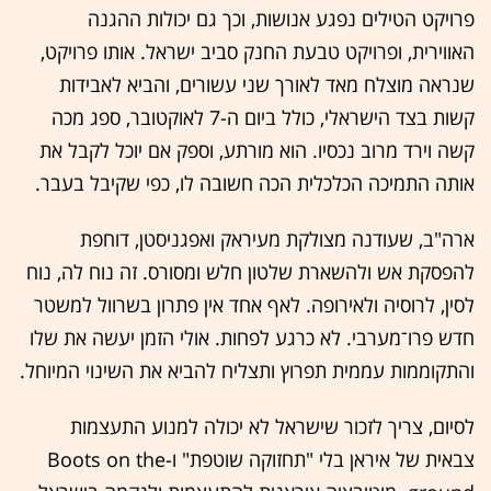
פרויקט הטילים נפגע אנושות, וכך גם יכולות ההגנה
האווירית, ופרויקט טבעת החנק סביב ישראל. אותו פרויקט,
שנראה מוצלח מאד לאורך שני עשורים, והביא לאבידות
קשות בצד הישראלי, כולל ביום ה-7 לאוקטובר, ספג מכה
קשה וירד מרוב נכסיו
.
הוא מורתע, וספק אם יוכל לקבל את
אותה התמיכה הכלכלית הכה חשובה לו, כפי שקיבל בעבר
.
ארה"ב, שעודנה מצולקת מעיראק ואפגניסטן, דוחפת
להפסקת אש ולהשארת שלטון חלש ומסורס
.
זה נוח לה, נוח
לסין, לרוסיה ולאירופה
.
לאף אחד אין פתרון בשרוול למשטר
חדש פרו־מערבי. לא כרגע לפחות
.
אולי הזמן יעשה את שלו
והתקוממות עממית תפרוץ ותצליח להביא את השינוי המיוחל
.
לסיום, צריך לזכור שישראל לא יכולה למנוע התעצמות
צבאית של איראן בלי "תחזוקה שוטפת" ו
-Boots on the