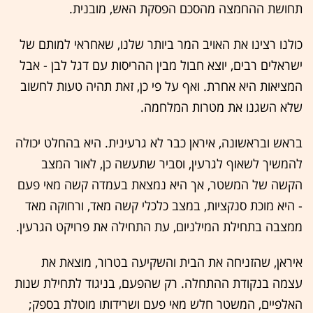
תחושת ההחמצה מהסכם הפסקת האש, מובנית
.
כולנו רצינו את האויב המר ביותר שלנו, שאחראי למותם של
ישראלים רבים, יוצא חבול מבין ההריסות עם דגל לבן -
אבל
המציאות היא אחרת. ואף על פי כן, זאת תהיה טעות לחשוב
שלא השגנו את מטרות המלחמה
.
בראש ובראשונה, איראן כבר לא גרעינית
.
היא בהחלט יכולה
להמשיך לשאוף לגרעין, וסביר שתעשה כן, לאור המצב
הקשה של המשטר, אך היא נמצאת בעמדה קשה מאי פעם
- היא מוכת סנקציות, במצב כלכלי קשה מאד, ורחוקה מאד
ממצבה בתחילת המילניום, עת התחילה את פרויקט הגרעין
.
איראן, שהזניחה את הבית והשקיעה בטרור, מוצאת את
עצמה בנקודת ההתחלה
.
רק שהפעם, בניגוד לתחילת שנות
האלפיים, המשטר חלש מאי פעם ושרידותו מוטלת בספק;