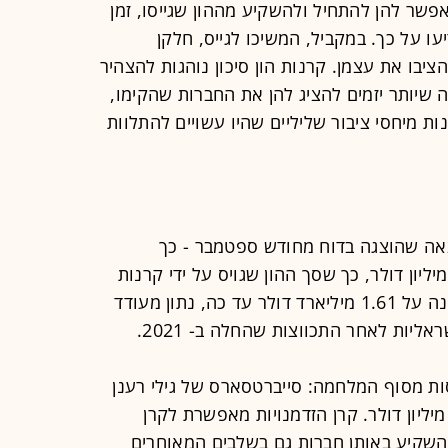
First c), חיתום המאפשר להן להתחיל ולהשקיע מההון שגייסו, זמן
ו על כך. במקביל, המשיכו לגייס, חלקן
יבו את עצמן. קרנות הון סיכון נוהגות להצהיר
שיותר יזמים להציג להן את החברות שהקימו,
 מיחסי ציבור שליליים שהיו עשויים להתלוות
צאה שהוצגה בדוח מחודש ספטמבר - כך
מחצית השנה הראשונה גויסו 350 מיליון דולר, כך שסך ההון שגויס על ידי קרנות
ישראליות להשקעות בהייטק עומד השנה על 1.61 מיליארד דולר עד כה, נתון מעודד
יות לאחר התכווצות שהחלה ב- 2021.
ות מסוף המלחמה: סייברטסארס של גילי רענן
גיסה קרן הזדמנויות שנייה בסך 380 מיליון דולר. קרן הזדמנויות מאפשרת לקרן
שקיע באותן חברות גם בשלבים המאוחרים