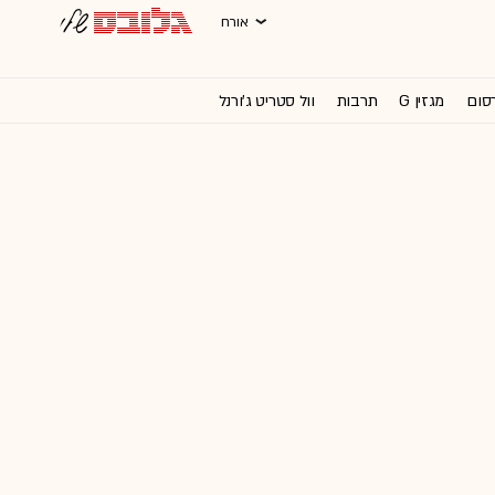
אורח
רסום
מגזין G
תרבות
וול סטריט ג'ורנל