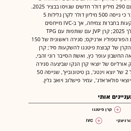
שלהן; קרן הסייבר והתוכנה גלילות 5 עם 290 מיליון דולר חדשים שגויסו בבציר 2025.
גלילות, אמנם, פרסמה בחודש ספטמבר כי גייסה 500 מיליון דולר לקרן גלילות 5
להשקעות סיד ו"גלילות פלוס 2" להשקעות בחברות צמיחה, אך ב-IVC מייחסים
במחקר רק ל-290 מתוכם שגויסו במהלך 2025; קרן JVP עם שותפות עם TPG
האמריקאית להשקעה ממוקדת בחברת הפורטפוליו ארניקס; סגירה ראשונית של 150
יטנגו פירסט, הקרן של קבוצת פיטנגו להשקעות סיד; קרן
 רואה החשבון עופר כץ, ואשת הסייבר רוני זהבי,
יפנס טק אורליוס של יוצאי קרן הנקו שביצעה סגירה
ראשונית של 50 מיליון דולר; קרן מייפל 2 של יוצא וינטג', בן טיטונוביץ', שגייסה 50
יוצאי סולאראדג', עמיר פישלוב ויואב גלין.
יינים אותי
קרן פיטנגו
רניצקי
IVC