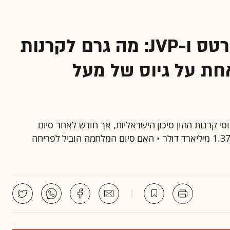
פיטנגו, גלילות, סייברסטארטס ו-JVP: מה גרם לקרנות
חת על גיוס של מעל
סי קרנות ההון סיכון הישראליות, אך חודש לאחר סיום
המלחמה התפרסמו גיוסים של שמונה קרנות בסך של 1.37 מיליארד דולר • האם סיום המלחמה הוביל לפריחה