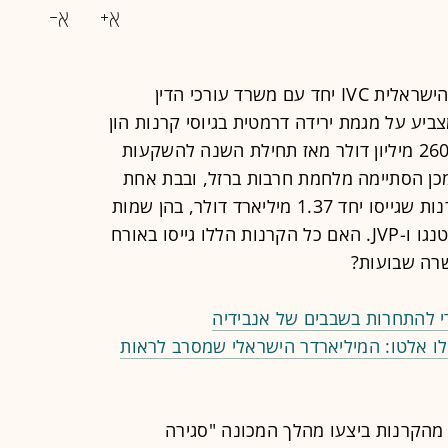
לפני חודשיים פרסמה פירמת המחקר הישראלית IVC יחד עם משרד עורכי הדין
KPM דוח עגום שמצביע על מגמת ירידה דרמטית בגיוסי קרנות הון
סיכון ישראליות, עם 12 קרנות שגייסו 260 מיליון דולר מאז תחילת השנה להשקעות
כן הסתיימה מלחמת חרבות ברזל, ובבת אחת
עלו לפני השטח לא פחות משמונה קרנות שגייסו יחד 1.37 מיליארד דולר, בהן שמות
מוכרים כמו סייברסטארטס, גלילות, פיטנגו ו-JVP. האם כל הקרנות הללו גייסו באורח
שרה שבועות?
ו אלטו: המיליארדר הישראלי שמסרב לראות
 מהקרנות ביצעו מהלך המכונה "סגירה