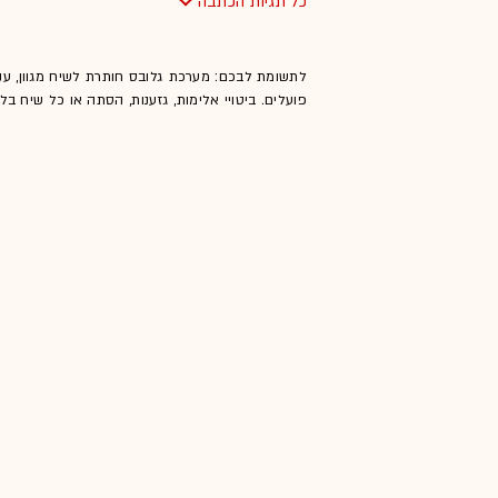
כל תגיות הכתבה
לתשומת לבכם: מערכת גלובס חותרת לשיח מגוון, ענ
פועלים. ביטויי אלימות, גזענות, הסתה או כל שיח ב