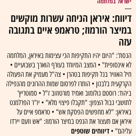
ישראל במלחמה
דיווח: איראן הניחה עשרות מוקשים
במיצר הורמוז; טראמפ איים בתגובה
עזה
הגסת': "היום יהיו התקיפות הכי עצימות באיראן, המלחמה
לא אינסופית" • המצב המיוחד בעורף הוארך בשבועיים •
חיל האוויר בגל תקיפות בטהרן • צה"ל מעמיק את הפעולה
הקרקעית בלבנון • הותרו לפרסום שמות ההרוגים מהנפילה
ביהוד: רוסטם גולומוב ואמיד מורטוזוב ז"ל • סמוטריץ'
לתושבי גבול הצפון: "תקבלו פיצוי מלא" • יו"ר הפרלמנט
באיראן: "לא מחפשים הפסקת אש" • טראמפ איים על
איראן אם תעצור את הנפט במיצר הורמוז: "אש וזעם יירדו
דיווחים שוטפים
עליהם" •