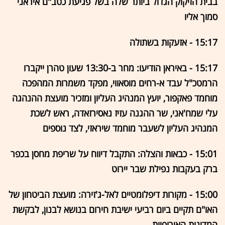
בבית הזיקוק הגדול ביותר שלה בשל פגיעת כטב"ם איראני
סמוך אליו
15:17 - אזעקות בשתולה
15:17 - באיראן הודיעו: מחר ב-13:30 שעון טהרן ייקברו
הרמטכ"ל עבד א-רחים מוסאווי, מפקד משמרות המהפכה
מוחמד פאקפור, יועץ המנהיג העליון ומזכיר מועצת ההנהגה
עלי שמח'אני, שר ההגנה עזיז נאסירזאדה, ראש לשכת
המנהיג העליון לשעבר מוחמד שיראזי, לצד נוספים
15:01 - כבאות והצלה: התקבל דיווח על שריפת מחסן בכפר
ברק בעקבות נפילת שבר יירוט
15:00 - מקורות דיפלומטיים לאל-ג'זירה: מועצת הביטחון של
האו"ם תקיים ביום רביעי ישיבת חירום בנושא לבנון, לבקשת
המדינות האירופיות