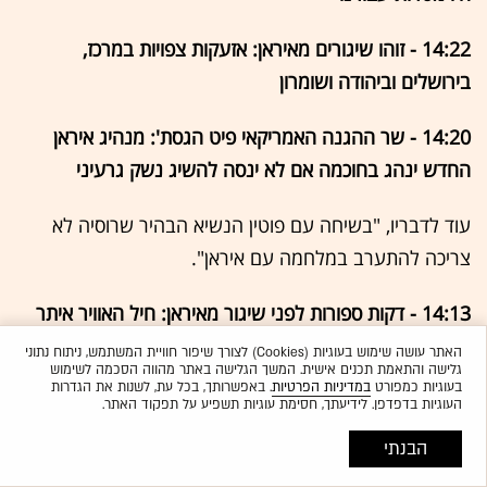
14:22 - זוהו שיגורים מאיראן: אזעקות צפויות במרכז,
בירושלים וביהודה ושומרון
14:20 - שר ההגנה האמריקאי פיט הגסת': מנהיג איראן
החדש ינהג בחוכמה אם לא ינסה להשיג נשק גרעיני
עוד לדבריו, "בשיחה עם פוטין הנשיא הבהיר שרוסיה לא
צריכה להתערב במלחמה עם איראן".
14:13 - דקות ספורות לפני שיגור מאיראן: חיל האוויר איתר
וחיסל חוליית שיגור ומנע ירי לעבר שטח מדינת ישראל
האתר עושה שימוש בעוגיות (Cookies) לצורך שיפור חוויית המשתמש, ניתוח נתוני
גלישה והתאמת תכנים אישית. המשך הגלישה באתר מהווה הסכמה לשימוש
בעוגיות כמפורט
במדיניות הפרטיות
. באפשרותך, בכל עת, לשנות את הגדרות
14:12 - ראש המטות המשולבים של צבא ארה"ב, הגנרל דן
העוגיות בדפדפן. לידיעתך, חסימת עוגיות תשפיע על תפקוד האתר.
קיין: אנו תוקפים מתקני ייצור של טילים כדי שייקח לאיראן
הבנתי
שנים עד שיוכלו שוב להקרין עוצמה מחוץ לגבולותיהם