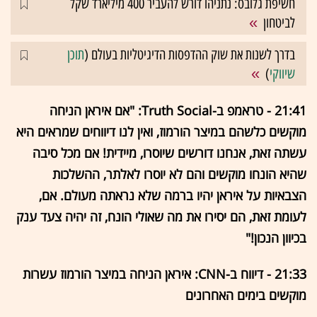
חשיפת גלובס: נתניהו דורש להעביר 400 מיליארד שקל
לביטחון
בדרך לשנות את שוק ההדפסות הדיגיטליות בעולם (
תוכן
שיווקי
)
21:41 - טראמפ ב-Truth Social: "אם איראן הניחה
מוקשים כלשהם במיצר הורמוז, ואין לנו דיווחים שמראים היא
עשתה זאת, אנחנו דורשים שיוסרו, מיידית! אם מכל סיבה
שהיא הונחו מוקשים והם לא יוסרו לאלתר, ההשלכות
הצבאיות על איראן יהיו ברמה שלא נראתה מעולם. אם,
לעומת זאת, הם יסירו את מה שאולי הונח, זה יהיה צעד ענק
בכיוון הנכון!"
21:33 - דיווח ב-CNN: איראן הניחה במיצר הורמוז עשרות
מוקשים בימים האחרונים