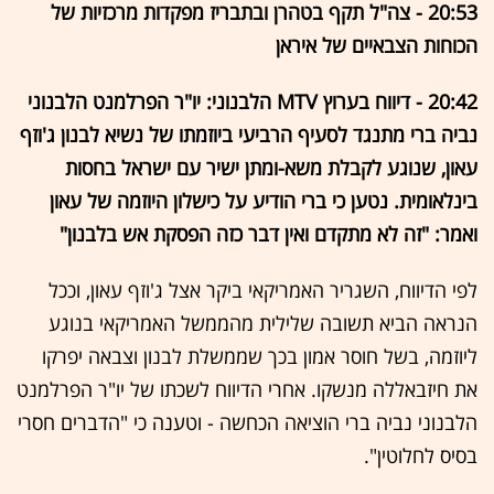
20:53 - צה"ל תקף בטהרן ובתבריז מפקדות מרכזיות של
הכוחות הצבאיים של איראן
20:42 - ‏דיווח בערוץ MTV הלבנוני: יו"ר הפרלמנט הלבנוני
נביה ברי מתנגד לסעיף הרביעי ביוזמתו של נשיא לבנון ג'וזף
עאון, שנוגע לקבלת משא-ומתן ישיר עם ישראל בחסות
בינלאומית. נטען כי ברי הודיע על כישלון היוזמה של עאון
ואמר: "זה לא מתקדם ואין דבר כזה הפסקת אש בלבנון"
לפי הדיווח, השגריר האמריקאי ביקר אצל ג'וזף עאון, וככל
הנראה הביא תשובה שלילית מהממשל האמריקאי בנוגע
ליוזמה, בשל חוסר אמון בכך שממשלת לבנון וצבאה יפרקו
את חיזבאללה מנשקו. אחרי הדיווח לשכתו של יו"ר הפרלמנט
הלבנוני נביה ברי הוציאה הכחשה - וטענה כי "הדברים חסרי
בסיס לחלוטין".