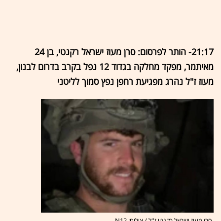
21:17- הותר לפרסום: סרן מעוז ישראל רקנטי, בן 24
מאיתמר, מפקד מחלקה בגדוד 12 נפל בקרב בדרום לבנון,
מעוז ז"ל נהרג מפגיעת רחפן נפץ סמוך לליטני
סרן מעוז ישראל רקנטי ז''ל / צילום: N12