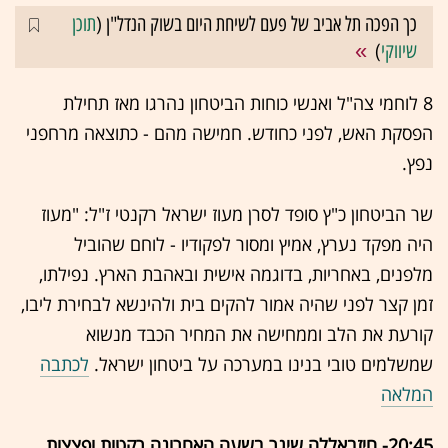
כך הפכה תל אביב של פעם לשיחת היום בשוק הנדל"ן (
תוכן
שיווקי
)
8 לוחמי צה"ל ואנשי כוחות הביטחון נהרגו מאז תחילת
הפסקת האש, לפני כחודש. חמישה מהם - כתוצאה מרחפני
נפץ.
שר הביטחון כ"ץ סופד לסרן מעוז ישראל רקנטי ז"ל: "מעוז
היה מפקד נערץ, אמיץ ומסור לפקודיו - לוחם שהוביל
מלפנים, באחריות, בדוגמה אישית ובאהבת הארץ. נפילתו,
זמן קצר לפני שהיה אמור להקים בית ולהינשא לבחירת ליבו,
קורעת את הלב וממחישה את המחיר הכבד מנשוא
שמשלמים טובי בנינו במערכה על ביטחון ישראל.
לכתבה
המלאה
20:45- חיזבאללה שיגר בשעה האחרונה רקטות ופצצות