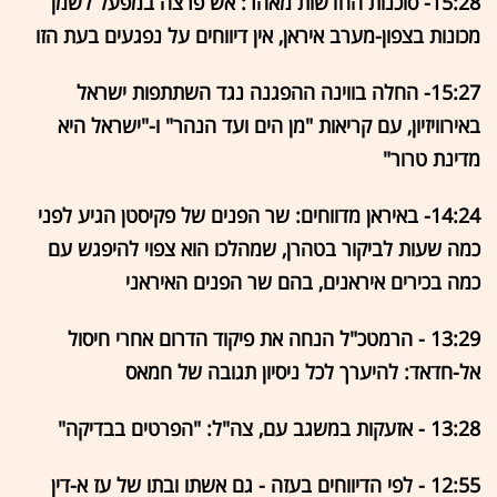
15:28- סוכנות החדשות מאהר: אש פרצה במפעל לשמן
מכונות בצפון-מערב איראן, אין דיווחים על נפגעים בעת הזו
15:27- החלה בווינה ההפגנה נגד השתתפות ישראל
באירוויזיון, עם קריאות "מן הים ועד הנהר" ו-"ישראל היא
מדינת טרור"
14:24- באיראן מדווחים: שר הפנים של פקיסטן הגיע לפני
כמה שעות לביקור בטהרן, שמהלכו הוא צפוי להיפגש עם
כמה בכירים איראנים, בהם שר הפנים האיראני
13:29 - הרמטכ"ל הנחה את פיקוד הדרום אחרי חיסול
אל-חדאד: להיערך לכל ניסיון תגובה של חמאס
13:28 - אזעקות במשגב עם, צה"ל: "הפרטים בבדיקה"
12:55 - לפי הדיווחים בעזה - גם אשתו ובתו של עז א-דין