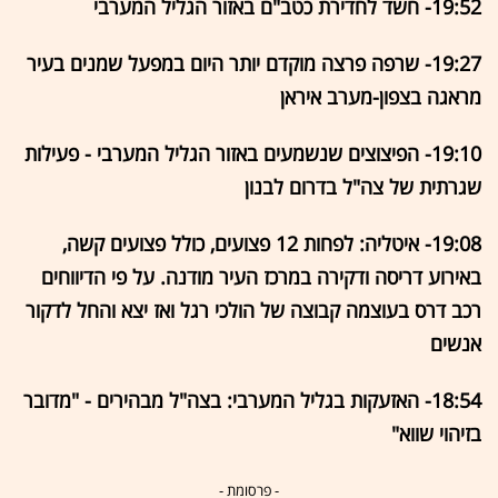
19:52- חשד לחדירת כטב"ם באזור הגליל המערבי
19:27- שרפה פרצה מוקדם יותר היום במפעל שמנים בעיר
מראגה בצפון-מערב איראן
19:10- הפיצוצים שנשמעים באזור הגליל המערבי - פעילות
שגרתית של צה"ל בדרום לבנון
19:08- איטליה: לפחות 12 פצועים, כולל פצועים קשה,
באירוע דריסה ודקירה במרכז העיר מודנה. על פי הדיווחים
רכב דרס בעוצמה קבוצה של הולכי רגל ואז יצא והחל לדקור
אנשים
18:54- האזעקות בגליל המערבי: בצה"ל מבהירים - "מדובר
בזיהוי שווא"
- פרסומת -