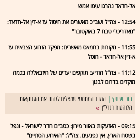
אל-חדאד נהרגו עימו אמש
12:54 - צה"ל ושב"כ מאשרים את חיסול עז א-דין אל-חדאד:
"מאדריכלי טבח 7 באוקטובר"
11:55 - מקורות בחמאס מאשרים: מפקד הזרוע הצבאית עז
א-דין אל-חדאד - חוסל
11:12 - צה"ל הודיע: תוקפים יעדים של חיזבאללה בכמה
מוקדים בדרום לבנון
המדד המתמטי שמצליח לזהות את העסקאות
הלוהטות בנדל"ן
09:15 - האזעקות באזור מירון: כטב"ם חדר לישראל - ונפל
בשטח הארץ, אין נפגעים. צה"ל: "האירוע הסתיים"