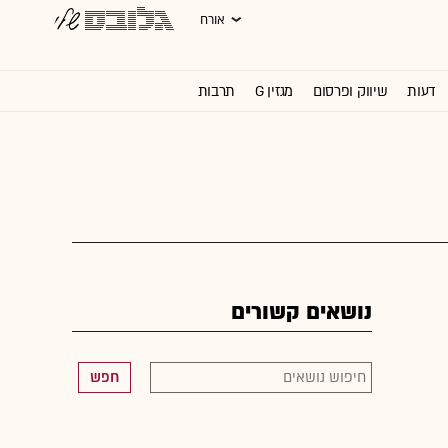
אורח
דעות
שיווק ופרסום
מגזין G
תרבות
וול סטריט ג'ורנל
נושאים קשורים
חפש