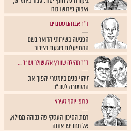
ביקורת על חוקי יסוד: עבור ביהמ"ש,
איפוק פירושו כוח
ד"ר אברהם טננבוים
הפגיעה בשירותי הדואר בשם
ההתייעלות פוגעת בציבור
ד"ר תהילה שוורץ אלטשולר ועו"ד ...
זיהוי פנים ביומטרי יהפוך את
המשטרה לשב"כ
פרופ' יוסף זעירא
רמת הסיכון העסקי פה גבוהה ממילא,
אל תחריפו אותה