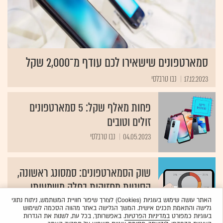
סמארטפונים שישאירו לכם עודף מ־2,000 שקל
17.12.2023
נבו טרבלסי
פחות מאלף שקל: 5 סמארטפונים
זולים וטובים
04.05.2023
נבו טרבלסי
שוק הסמארטפונים: סמסונג ראשונה,
הסיניות מחזיקות בחלק משמעותי
07.02.2023
עידן ארץ
האתר עושה שימוש בעוגיות (Cookies) לצורך שיפור חוויית המשתמש, ניתוח נתוני
גלישה והתאמת תכנים אישית. המשך הגלישה באתר מהווה הסכמה לשימוש
בעוגיות כמפורט
במדיניות הפרטיות
. באפשרותך, בכל עת, לשנות את הגדרות