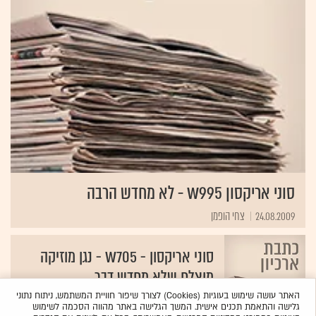
סוני אריקסון W995 - לא מחדש הרבה
24.08.2009
צחי הופמן
סוני אריקסון - W705 - נגן מוזיקה
מוצלח שלא מחדש דבר
23.06.2009
צחי הופמן
האתר עושה שימוש בעוגיות (Cookies) לצורך שיפור חוויית המשתמש, ניתוח נתוני
גלישה והתאמת תכנים אישית. המשך הגלישה באתר מהווה הסכמה לשימוש