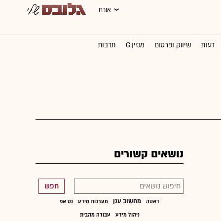
אורח
דעות
שיווק ופרסום
מגזין G
תרבות
וול סטריט ג'ורנל
נושאים קשורים
חפש
מחשוב ענן
דאטה
מערכות מידע
נט אפ
ניהול מידע
עבודה מהבית