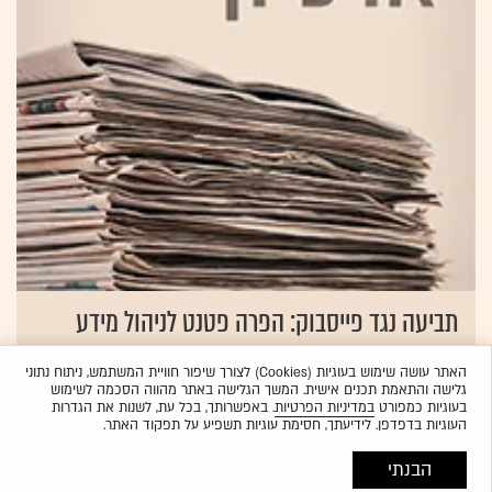
תביעה נגד פייסבוק: הפרה פטנט לניהול מידע
ברשתות חברתיות
האתר עושה שימוש בעוגיות (Cookies) לצורך שיפור חוויית המשתמש, ניתוח נתוני
24.09.2009
שירות גלובס‏
גלישה והתאמת תכנים אישית. המשך הגלישה באתר מהווה הסכמה לשימוש
בעוגיות כמפורט
במדיניות הפרטיות
. באפשרותך, בכל עת, לשנות את הגדרות
העוגיות בדפדפן. לידיעתך, חסימת עוגיות תשפיע על תפקוד האתר.
הבנתי