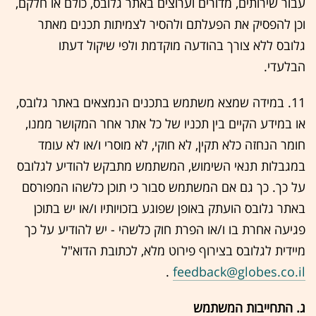
עבור שירותים, מדורים וערוצים באתר גלובס, כולם או חלקם,
וכן להפסיק את הפעלתם ולהסיר לצמיתות תכנים מאתר
גלובס ללא צורך בהודעה מוקדמת ולפי שיקול דעתו
הבלעדי.
11. במידה שמצא משתמש בתכנים הנמצאים באתר גלובס,
או במידע הקיים בין תכניו של כל אתר אחר המקושר ממנו,
חומר הנחזה כלא תקין, לא חוקי, לא מוסרי ו/או לא עומד
במגבלות תנאי השימוש, המשתמש מתבקש להודיע לגלובס
על כך. כך גם אם המשתמש סבור כי תוכן כלשהו המפורסם
באתר גלובס הועתק באופן שפוגע בזכויותיו ו/או יש בתוכן
פגיעה אחרת בו ו/או הפרת חוק כלשהי - יש להודיע על כך
מיידית לגלובס בצירוף פירוט מלא, לכתובת הדוא"ל
.
feedback@globes.co.il
ג. התחייבות המשתמש