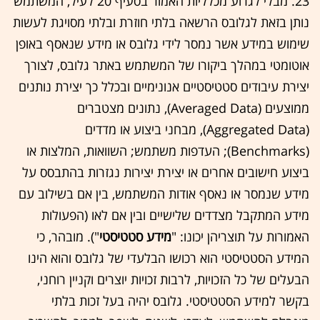
23. מבלי לגרוע מכלליות האמור בסעיף ‏20 לעיל, המשתמש
נותן בזאת לגלובס הרשאה בלתי חוזרת ובלתי מסויגת לעשות
שימוש במידע אשר נמסר לידי גלובס או מידע שנאסף באופן
אוטומטי במהלך ביקורו של המשתמש באתר גלובס, לצורך
יצירת עיבודים סטטיסטיים אנונימיים ובכלל כך יצירת נותנים
ממוצעים (Averaged Data), נתונים מצטברים
(Aggregated Data), מבחני ביצוע או מדדים
(Benchmarks); העדפות משתמש; השוואות, המלצות או
ביצוע חישובים אחרים או יצירת יצירות נגזרות בהתבסס על
מידע שנמסר או נאסף אודות המשתמש, בין אם בשילוב עם
מידע המתקבל מצדדים שלישיים ובין אם לאו (הפעולות
האמורות על תוצריהן יכונו: "
מידע סטטיסטי
"). מובהר, כי
המידע הסטטיסטי הוא רכושו הבלעדי של גלובס והוא הינו
הבעלים של כל הזכויות, לרבות זכויות יוצרים וקניין רוחני,
בקשר למידע הסטטיסטי. גלובס יהיה בעל זכות בלתי