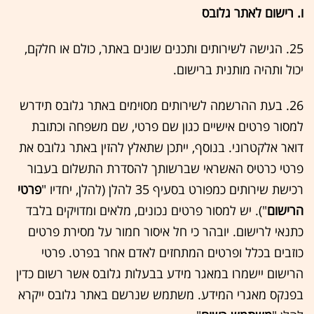
ו. רישום לאתר גלובס
25. הגישה לשירותים ותכנים שונים באתר, כולם או חלקם,
יכול ותהיה מותנית ברישום.
26. בעת ההרשמה לשירותים מסוימים באתר גלובס תידרש
למסור פרטים אישיים כגון שם פרטי, שם משפחה וכתובת
דואר אלקטרוני. בנוסף, ייתכן שתאלץ להזין באתר גלובס את
פרטי כרטיס האשראי שברשותך להסדרת התשלום בעבור
רכישת שירותים כמפורט בסעיף ‏35 להלן (להלן, יחדיו "
פרטי
הרישום
"). יש למסור פרטים נכונים, מלאים ומדויקים בלבד
כתנאי לרישום. יובהר כי חל איסור חמור על מסירת פרטים
כוזבים בכלל ופרטים המתחזים לאדם אחר בפרט. פרטי
הרישום יישמרו במאגר מידע בבעלות גלובס אשר רשום כדין
בפנקס מאגרי המידע. משתמש שנרשם באתר גלובס ייקרא