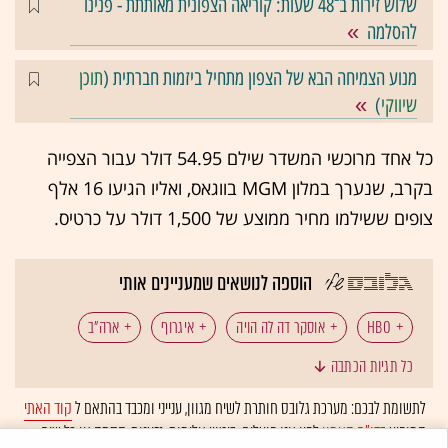
שלוש זירות ב־48 שעות: קוריאה הצפונית מאותתת - פנינו
להסלמה
מנוע הצמיחה הבא של הצפון מתחיל ביזמות חברתית (
תוכן
שיווקי
)
כל אחד מרוכשי המשדר שילם 54.95 דולר עבור הצפייה
בקרב, שנערך במלון MGM בווגאס, ואליו הגיעו 16 אלף
צופים ששילמו מחיר ממוצע של 1,500 דולר על כרטיס.
הוספה לנושאים שמעניינים אותי
HBO
אוסקר דה לה הויה
איגרוף
ארה"ב
כל תגיות הכתבה
לאס וגאס
פיי-פר-ויו
לתשומת לבכם: מערכת גלובס חותרת לשיח מגוון, ענייני ומכבד בהתאם ל
קוד האתי
המופיע
בדו"ח האמון
לפיו אנו פועלים. ביטויי אלימות, גזענות, הסתה או כל שיח