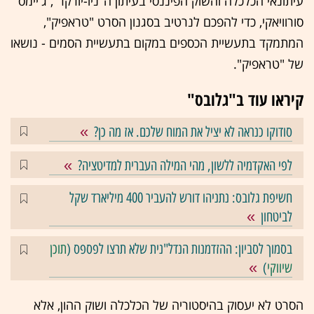
עיתונאי הכלכלה והשוק הפיננסי בעיתון ה"ניו-יורקר", ג'יימס
סורוויאקי, כדי להפכם לנרטיב בסגנון הסרט "טראפיק",
המתמקד בתעשיית הכספים במקום בתעשיית הסמים - נושאו
של "טראפיק".
קיראו עוד ב"גלובס"
סודוקו כנראה לא יציל את המוח שלכם. אז מה כן?
לפי האקדמיה ללשון, מהי המילה העברית למדיטציה?
חשיפת גלובס: נתניהו דורש להעביר 400 מיליארד שקל
לביטחון
בסמוך לסביון: ההזדמנות הנדל"נית שלא תרצו לפספס (
תוכן
שיווקי
)
הסרט לא יעסוק בהיסטוריה של הכלכלה ושוק ההון, אלא