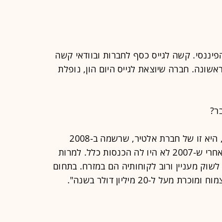
יננסי. קשה לגייס כסף לחברות ובוודאי קשה
שונה. חברה שיוצאת לגייס היום הון, נופלת
ר?
"הדוגמה הכי בולטת בפורטפוליו שלנו, היא זו של חברת אלטיר, שרשמה ב-2008
הכנסות בהיקף של 5-10 מיליון דולר, אחרי ש-2007 לא היו לה הכנסות כלל. למרות
שוק מעניין ורוב לקוחותיה הם במזרח. בתחום
ל-20 מיליון דולר בשנה".