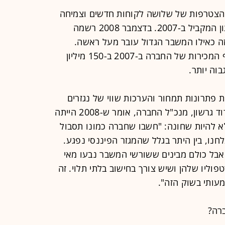
SuperDe דיווחה על הצטרפות של שלושה לקוחות חדשים וצמיחה
משמעותית ברבעון האחרון ביחס לרבעון המקביל ב-2007. בדצמבר 2008 רשמה
 בהכנסות. כל זה כאילו המשבר הגדול עובר מעל ראשה.
בחברת המחקר IVC מעריכים את היקף המכירות של החברה ב-2007 ב-150 מיליון
קמה בשנת 2000, מפתחת פתרונות תמחור והערכות שווי של נגזרים
פיננסיים. למרות השוק הבעייתי, ד"ר דוד גרשון, מנכ"ל החברה, אומר ש-2008 הייתה
ה וש-2009 צפויה שלא להיות שחונה: "חשבו שחברה כמונו תסבול
נו, בין היתר בגלל שהמגזר הפיננסי נפגע.
 אבל כולם מבינים ששורשי המשבר נבעו מאי
טפוליו שלהן ושיש צורך בחישוב בלתי תלוי. זה
עותי בשוק הזה".
רה?