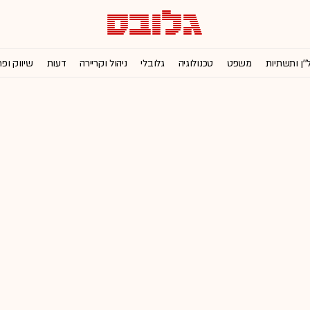
''ן ותשתיות
משפט
טכנולוגיה
גלובלי
ניהול וקריירה
דעות
שיווק ופ