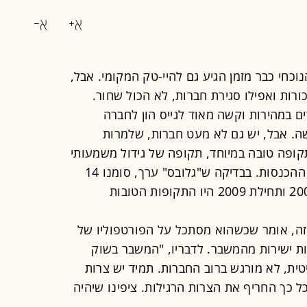
נוכחי כבר מזמן הגיע גם להיי-טק המקומי. אבל,
רות ואפילו סגירת חברות, לא הכול שחור.
 במהירות וקשה מאוד לגייס הון לחברה
ה. אבל, יש גם לא מעט חברות, שלמרות
קופה טובה במיוחד, תקופה של גידול משמעותי
בצבר ההזמנות למוצרים ואפילו ברמת ההכנסות. בבדיקה ש"גלובס" ערך, סומנו 14
חברות, שדווקא הרבעון האחרון של 2008 ותחילת 2009 היו התקופות הטובות
גיזה, אומר שכשהוא מסתכל על הפורטפוליו של
ת ישירות מהמשבר. לדבריו, "המשבר בשוק
ית, לא מורגש ברוב החברות. תמיד יש צרות
ל כך החריף את הצרות הרגילות. ציפינו שיהיה