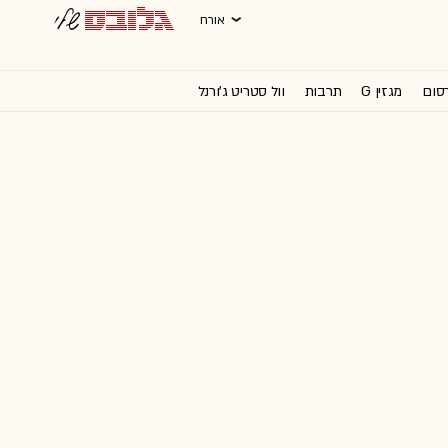
אורח
רסום
מגזין G
תרבות
וול סטריט ג'ורנל