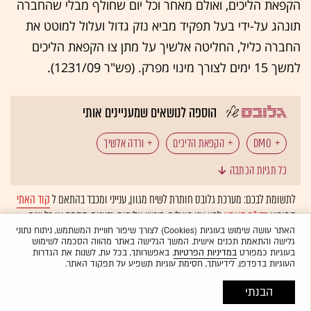
הקפאת הליכים, ואולם מאחר וכל יום שחולף מבלי שהחברה
תונהג על-ידי בעל תפקיד מביא נזק גדול ועלול למוטט את
החברה כליל, החליטה אלשיך על מתן צו הקפאת הליכים
למשך 15 ימים לצורך מינוי מפרק. (פש"ר 1231/09).
הוספה לנושאים שמעניינים אותי
DMO
הקפאת הליכים
ורדה אלשיך
כל תגיות הכתבה
לתשומת לבכם: מערכת גלובס חותרת לשיח מגוון, ענייני ומכבד בהתאם ל
קוד האתי
המופיע
בדו"ח האמון
לפיו אנו פועלים. ביטויי אלימות, גזענות, הסתה או כל שיח
בלתי הולם אחר מסוננים בצורה
אוטומטית
ולא יפורסמו באתר.
האתר עושה שימוש בעוגיות (Cookies) לצורך שיפור חוויית המשתמש, ניתוח נתוני
גלישה והתאמת תכנים אישית. המשך הגלישה באתר מהווה הסכמה לשימוש
בעוגיות כמפורט
במדיניות הפרטיות
. באפשרותך, בכל עת, לשנות את הגדרות
העוגיות בדפדפן. לידיעתך, חסימת עוגיות תשפיע על תפקוד האתר.
הבנתי