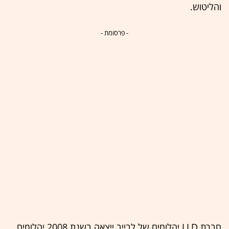
והליטוש.
- פרסומת -
חברת LLD יהלומים של לבייב ייצאה בשנת 2008 יהלומים