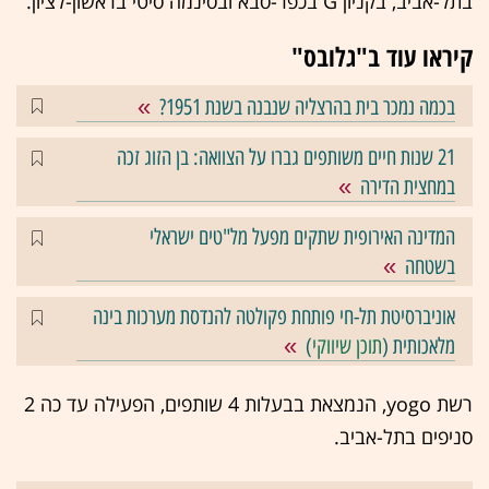
בתל-אביב, בקניון G בכפר-סבא ובסינמה סיטי בראשון-לציון.
קיראו עוד ב"גלובס"
בכמה נמכר בית בהרצליה שנבנה בשנת 1951?
21 שנות חיים משותפים גברו על הצוואה: בן הזוג זכה
במחצית הדירה
המדינה האירופית שתקים מפעל מל"טים ישראלי
בשטחה
אוניברסיטת תל-חי פותחת פקולטה להנדסת מערכות בינה
מלאכותית (
תוכן שיווקי
)
רשת yogo, הנמצאת בבעלות 4 שותפים, הפעילה עד כה 2
סניפים בתל-אביב.